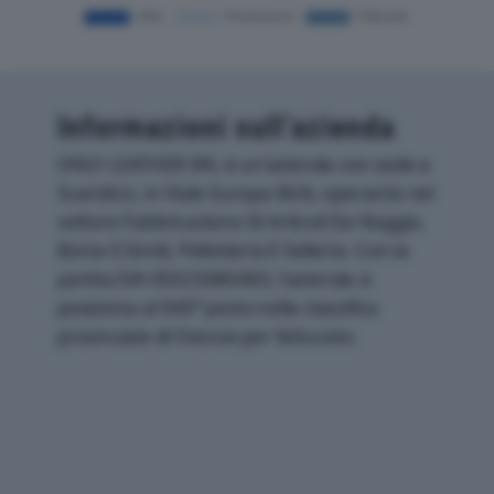
Informazioni sull’azienda
ONLY LEATHER SRL è un'azienda con sede a
Scandicci, in Viale Europa 66/b, operante nel
settore Fabbricazione Di Articoli Da Viaggio,
Borse E Simili, Pelletteria E Selleria. Con la
partita IVA 05023080483, l'azienda si
posiziona al 940° posto nella classifica
provinciale di Firenze per fatturato.