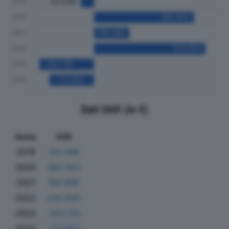
Dati Utili (in €)
Anno
Utili
2019
-63.688
2020
480.903
2021
169.688
2022
535.650
2023
-263.156
2024
-214.853