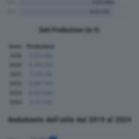
Dati Produzione (in €)
Anno
Produzione
2019
7.222.005
2020
8.393.814
2021
7.225.715
2022
9.067.704
2023
8.521.660
2024
8.151.014
Andamento dell'utile dal 2019 al 2024