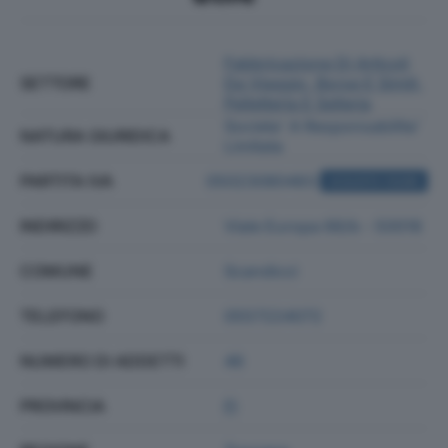
Fabbricazione Di Articoli
SETTORE
Da Viaggio, Borse E Simili,
Pelletteria E Selleria
Societa' A Responsabilita'
NATURA GIURIDICA
Limitata
PARTITA IVA
05023080483
ACQUISTA VISURA
INDIRIZZO
Viale Europa 66/b - 50018
COMUNE
Scandicci
TELEFONO
0557224072
NUMERO DI ADDETTI
46
PROVINCIA
FI