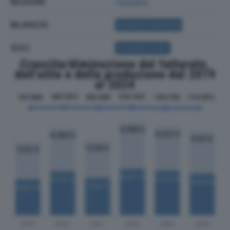
REGIONE
Toscana
BILANCIO
ACQUISTA BILANCIO
SOCI
ACQUISTA SOCI
Crescita/diminuzione del fatturato,
dell'utile e della produzione dal 2019
al 2024