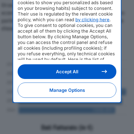
cookies to show you personalized ads based
Di seguito l'andamento dei principali indicatori
on your browsing habits) subject to consent.
economici di ONLY LEATHER SRLdal 2019 al 2024, con
Their use is regulated by the relevant cookie
policy, which you can read
by clicking here
.
particolare attenzione a fatturato, produzione e utile
To give consent to optional cookies, you can
d'esercizio.
accept all of them by clicking the Accept All
button below. By clicking Manage Options,
you can access the control panel and refuse
Andamento del fatturato dal 2019
all cookies (including profiling cookies); if
al 2024
you refuse everything, only technical cookies
will be used by default. Here is the list of
providers
. Cookie consent will be stored and
applied also to the other websites of
Accept All
Editoriale Nazionale and their subdomains. By
expressing your choice on this site, you will
therefore not be asked again on other
Manage Options
Editoriale Nazionale websites that use the
same consent management platform (CMP).
You can still modify or withdraw your choice
at any time through the “Privacy Settings”
section.
Dati Fatturato (in €)