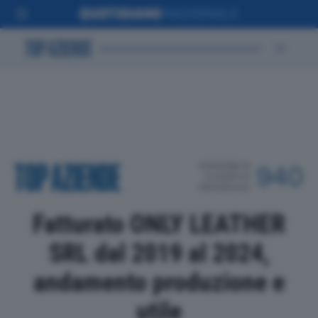
POSIZIONE IN
940
CLASSIFICA
PROVINCIALE
Fatturato ONLY LEATHER
SRL dal 2019 al 2024,
andamento produzione e
utile