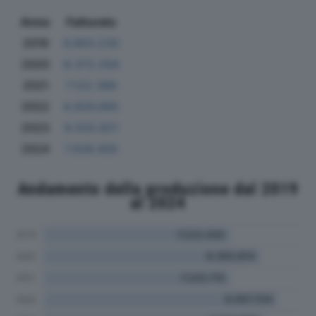
Anno
Fatturato
2019
6.863.230
2020
8.372.294
2021
7.122.388
2022
8.826.685
2023
8.502.821
2024
7.938.905
Andamento della produzione dal 2019
al 2024