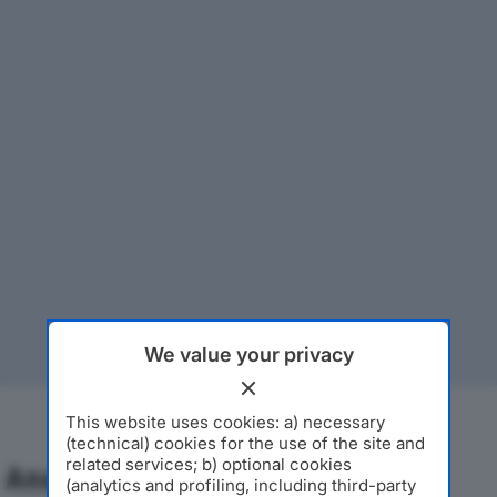
We value your privacy
This website uses cookies: a) necessary
(technical) cookies for the use of the site and
related services; b) optional cookies
Analisi Economica 2019-2024
(analytics and profiling, including third-party