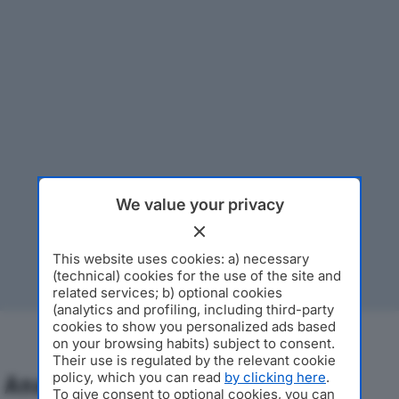
We value your privacy
This website uses cookies: a) necessary
(technical) cookies for the use of the site and
related services; b) optional cookies
(analytics and profiling, including third-party
cookies to show you personalized ads based
on your browsing habits) subject to consent.
Their use is regulated by the relevant cookie
policy, which you can read
by clicking here
.
Analisi Economica 2019-2024
To give consent to optional cookies, you can