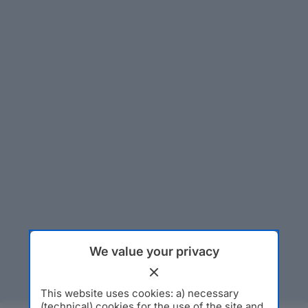
We value your privacy
This website uses cookies: a) necessary
(technical) cookies for the use of the site and