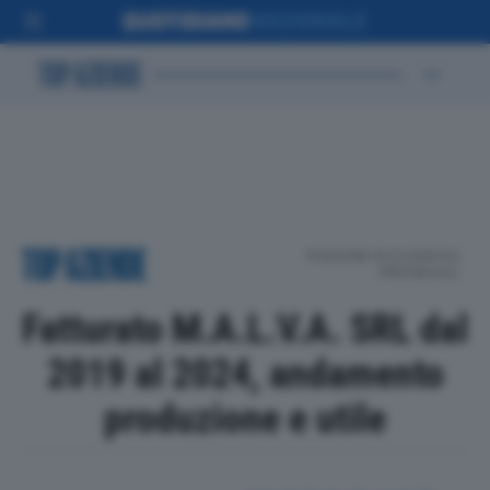
POSIZIONE IN CLASSIFICA
PROVINCIALE
Fatturato M.A.L.V.A. SRL dal
2019 al 2024, andamento
produzione e utile