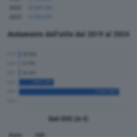
2022
10.915.194
2023
6.795.976
Andamento dell'utile dal 2019 al 2024
Dati Utili (in €)
Anno
Utili