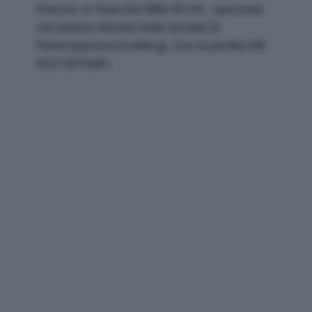
Firenze, in Viale Dei Mille 90 Int., operante
nel settore Attività Delle Società Di
Partecipazione (holding). Con la partita IVA
02213070481