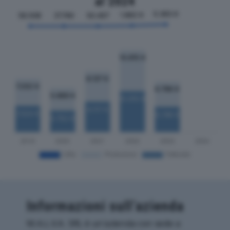
al 2024
Informazioni sull’azienda
M.A.L.V.A. SRL è un'azienda con sede a