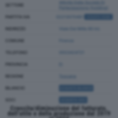
Attività Delle Società Di
SETTORE
Partecipazione (holding)
PARTITA IVA
02213070481
ACQUISTA VISURA
INDIRIZZO
Viale Dei Mille 90 Int.
COMUNE
Firenze
TELEFONO
0553424721
PROVINCIA
FI
REGIONE
Toscana
BILANCIO
ACQUISTA BILANCIO
SOCI
ACQUISTA SOCI
Crescita/diminuzione del fatturato,
dell'utile e della produzione dal 2019