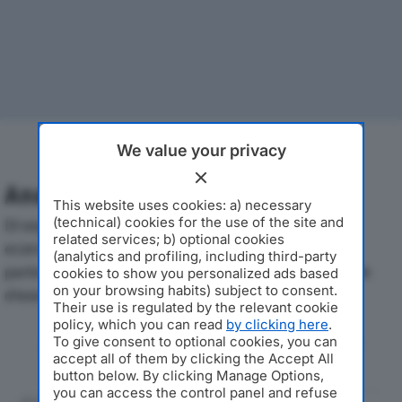
We value your privacy
Analisi Economica 2019-2024
This website uses cookies: a) necessary
(technical) cookies for the use of the site and
Di seguito l'andamento dei principali indicatori
related services; b) optional cookies
economici di M.A.L.V.A. SRLdal 2019 al 2024, con
(analytics and profiling, including third-party
particolare attenzione a fatturato, produzione e utile
cookies to show you personalized ads based
on your browsing habits) subject to consent.
d'esercizio.
Their use is regulated by the relevant cookie
policy, which you can read
by clicking here
.
Andamento del fatturato dal 2019
To give consent to optional cookies, you can
accept all of them by clicking the Accept All
al 2024
button below. By clicking Manage Options,
you can access the control panel and refuse