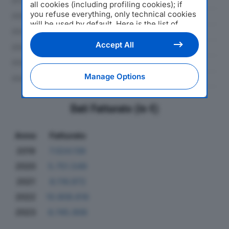
all cookies (including profiling cookies); if
you refuse everything, only technical cookies
will be used by default. Here is the list of
providers
. Cookie consent will be stored and
applied also to the other websites of
Accept All
Editoriale Nazionale and their subdomains. By
expressing your choice on this site, you will
therefore not be asked again on other
Manage Options
Editoriale Nazionale websites that use the
same consent management platform (CMP).
You can still modify or withdraw your choice
Dati Fatturato (in €)
at any time through the “Privacy Settings”
section.
Anno
Fatturato
2019
7.024.136
2020
5.751.549
2021
8.116.972
2022
10.909.616
2023
6.745.906