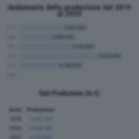
Andamento della produzione dal 2019
al 2024
Dati Produzione (in €)
Anno
Produzione
2019
7.202.250
2020
5.969.188
2021
8.136.605