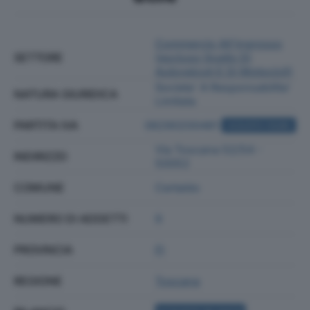
Commercio All'ingrosso
SETTORE
(escluso Quello Di
Autoveicoli E Di Motocicli)
Societa' A Responsabilita'
NATURA GIURIDICA
Limitata
PARTITA IVA
06290200481
ACQUISTA VISURA
Via Toscana 52/54 -
INDIRIZZO
50052
COMUNE
Certaldo
NUMERO DI ADDETTI
9
PROVINCIA
FI
REGIONE
Toscana