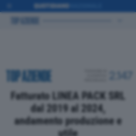
POSIZIONE IN
2.147
CLASSIFICA
PROVINCIALE
Fatturato LINEA PACK SRL
dal 2019 al 2024,
andamento produzione e
utile