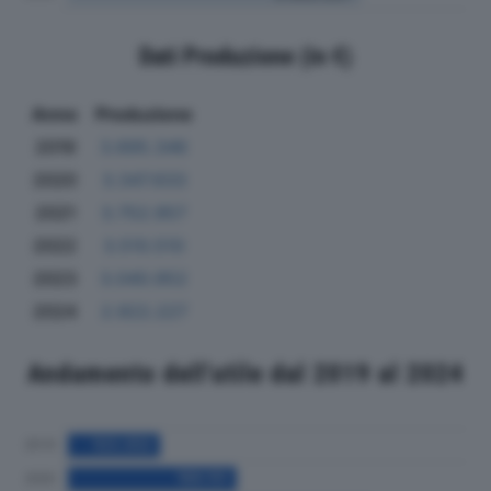
Dati Produzione (in €)
Anno
Produzione
2019
3.695.346
2020
3.347.633
2021
3.752.957
2022
3.510.510
2023
3.040.952
2024
2.922.227
Andamento dell'utile dal 2019 al 2024