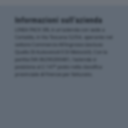
Informazioni sull’azienda
LINEA PACK SRL è un'azienda con sede a
Certaldo, in Via Toscana 52/54, operante nel
settore Commercio All'ingrosso (escluso
Quello Di Autoveicoli E Di Motocicli). Con la
partita IVA 06290200481, l'azienda si
posiziona al 2.147° posto nella classifica
provinciale di Firenze per fatturato.