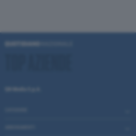
QN Media S.p.A.
CATEGORIE
ABBONAMENTI