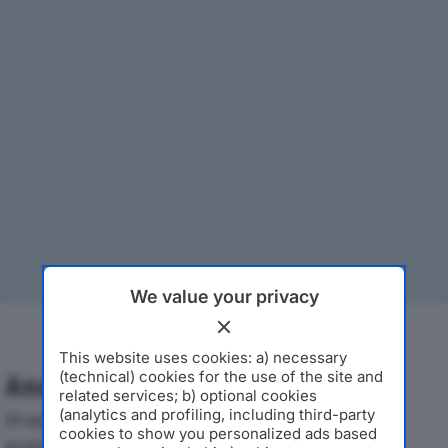
We value your privacy
This website uses cookies: a) necessary
(technical) cookies for the use of the site and
Analisi Economica 2019-2024
related services; b) optional cookies
(analytics and profiling, including third-party
Di seguito l'andamento dei principali indicatori
cookies to show you personalized ads based
economici di LINEA PACK SRLdal 2019 al 2024, con