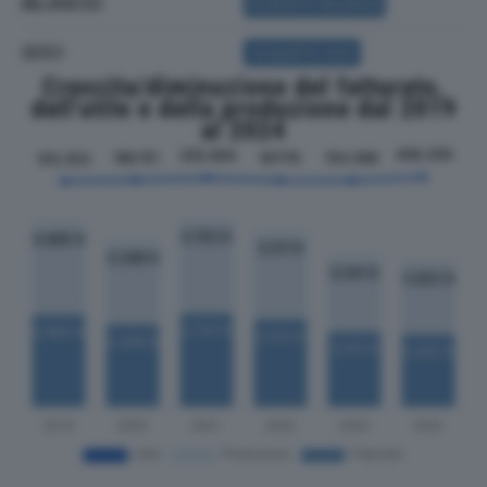
BILANCIO
ACQUISTA BILANCIO
SOCI
ACQUISTA SOCI
Crescita/diminuzione del fatturato,
dell'utile e della produzione dal 2019
al 2024