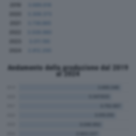
2019
3.689.618
2020
3.309.373
2021
3.736.865
2022
3.509.980
2023
3.011.190
2024
2.912.200
Andamento della produzione dal 2019
al 2024