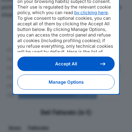
on your browsing habits) subject to consent.
particolare attenzione a fatturato, produzione e utile
Their use is regulated by the relevant cookie
policy, which you can read
by clicking here
.
d'esercizio.
To give consent to optional cookies, you can
accept all of them by clicking the Accept All
button below. By clicking Manage Options,
Andamento del fatturato dal 2019
you can access the control panel and refuse
al 2024
all cookies (including profiling cookies); if
you refuse everything, only technical cookies
will be used by default. Here is the list of
providers
. Cookie consent will be stored and
applied also to the other websites of
Accept All
Editoriale Nazionale and their subdomains. By
expressing your choice on this site, you will
therefore not be asked again on other
Manage Options
Editoriale Nazionale websites that use the
same consent management platform (CMP).
You can still modify or withdraw your choice
at any time through the “Privacy Settings”
section.
Dati Fatturato (in €)
Anno
Fatturato