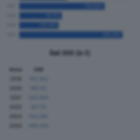
Dati Utili (in €)
Anno
Utili
2019
103.353
2020
189.151
2021
335.694
2022
167.115
2023
154.399
2024
406.259