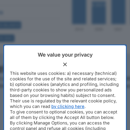
na
A BILANCIO
A SOCI
We value your privacy
azienda
This website uses cookies: a) necessary (technical)
igna, in Via Giorgio La Pira 9, operante nel settore Fabbri
cookies for the use of the site and related services;
b) optional cookies (analytics and profiling, including
486, l'azienda si posiziona al 732° posto nella classifica pr
third-party cookies to show you personalized ads
based on your browsing habits) subject to consent.
Their use is regulated by the relevant cookie policy,
which you can read
by clicking here
.
To give consent to optional cookies, you can accept
all of them by clicking the Accept All button below.
By clicking Manage Options, you can access the
control panel and refuse all cookies (including