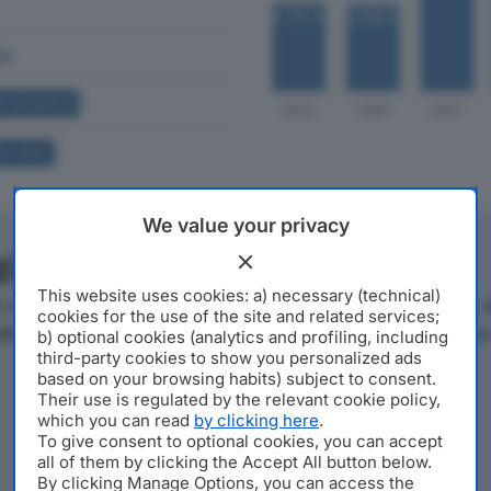
na
A BILANCIO
A SOCI
We value your privacy
azienda
This website uses cookies: a) necessary (technical)
con sede a Fucecchio, in Piazza Giuseppe Montanelli 23, o
cookies for the use of the site and related services;
e. Con la partita IVA 01974500488, l'azienda si posiziona a
b) optional cookies (analytics and profiling, including
third-party cookies to show you personalized ads
based on your browsing habits) subject to consent.
Their use is regulated by the relevant cookie policy,
which you can read
by clicking here
.
To give consent to optional cookies, you can accept
all of them by clicking the Accept All button below.
By clicking Manage Options, you can access the