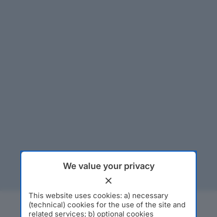
We value your privacy
This website uses cookies: a) necessary
(technical) cookies for the use of the site and
related services; b) optional cookies