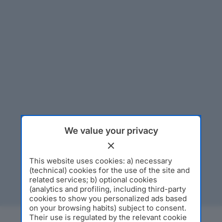
We value your privacy
This website uses cookies: a) necessary
(technical) cookies for the use of the site and
related services; b) optional cookies
(analytics and profiling, including third-party
cookies to show you personalized ads based
on your browsing habits) subject to consent.
Their use is regulated by the relevant cookie