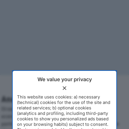
We value your privacy
This website uses cookies: a) necessary
Analisi Economica 2019-2024
(technical) cookies for the use of the site and
related services; b) optional cookies
Di seguito l'andamento dei principali indicatori
(analytics and profiling, including third-party
economici di GLV GROUP SRLdal 2019 al 2024, con
cookies to show you personalized ads based
particolare attenzione a fatturato, produzione e utile
on your browsing habits) subject to consent.