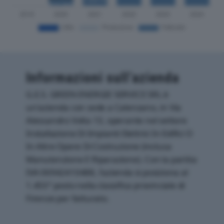
Informazioni sull’azienda
G.E.S. GREEN ENERGIE SERVICE SRL è
un'azienda con sede a Calenzano, in Via
Alessandro Volta 13, operante nel settore
Installazione Di Impianti Elettrici In Edifici O
In Altre Opere Di Costruzione (inclusa
Manutenzione E Riparazione). Con la partita
IVA 06942410488, l'azienda si posiziona al
1.455° posto nella classifica provinciale di
Firenze per fatturato.