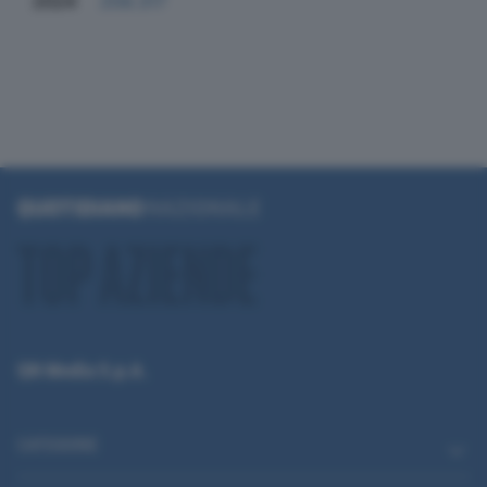
2024
258.317
QN Media S.p.A.
CATEGORIE