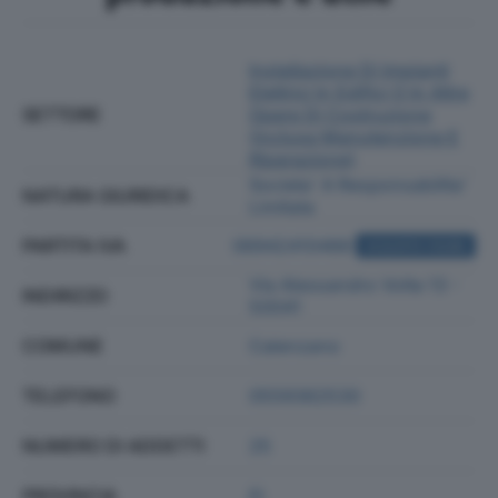
Installazione Di Impianti
Elettrici In Edifici O In Altre
SETTORE
Opere Di Costruzione
(inclusa Manutenzione E
Riparazione)
Societa' A Responsabilita'
NATURA GIURIDICA
Limitata
PARTITA IVA
06942410488
ACQUISTA VISURA
Via Alessandro Volta 13 -
INDIRIZZO
50041
COMUNE
Calenzano
TELEFONO
0559362530
NUMERO DI ADDETTI
25
PROVINCIA
FI