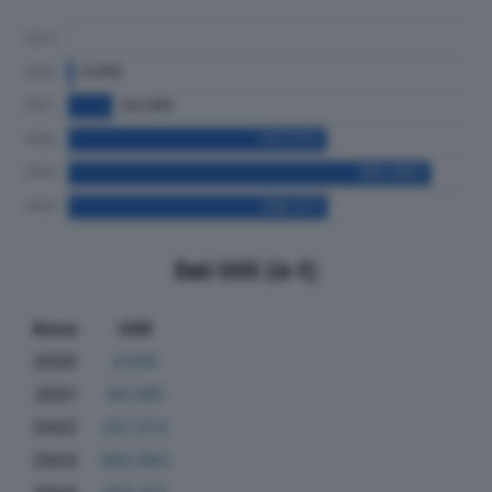
Dati Utili (in €)
Anno
Utili
2020
4.916
2021
44.095
2022
257.373
2023
360.963