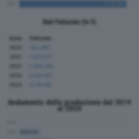
Dati Fatturato (in €)
Anno
Fatturato
2020
922.897
2021
1.507.072
2022
2.409.338
2023
4.039.957
2024
4.718.188
Andamento della produzione dal 2019
al 2024