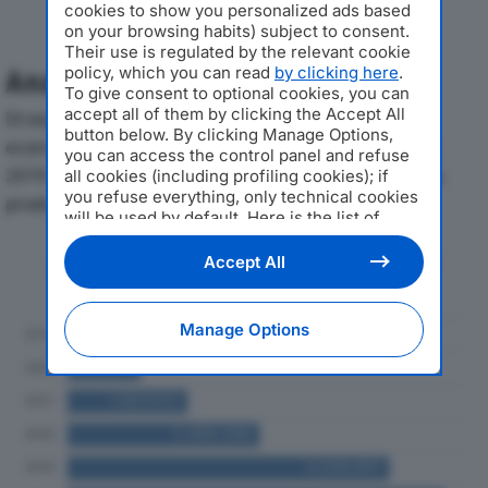
cookies to show you personalized ads based
on your browsing habits) subject to consent.
Their use is regulated by the relevant cookie
policy, which you can read
by clicking here
.
Analisi Economica 2019-2024
To give consent to optional cookies, you can
accept all of them by clicking the Accept All
Di seguito l'andamento dei principali indicatori
button below. By clicking Manage Options,
economici di G.E.S. GREEN ENERGIE SERVICE SRLdal
you can access the control panel and refuse
2019 al 2024, con particolare attenzione a fatturato,
all cookies (including profiling cookies); if
you refuse everything, only technical cookies
produzione e utile d'esercizio.
will be used by default. Here is the list of
providers
. Cookie consent will be stored and
applied also to the other websites of
Andamento del fatturato dal 2019
Accept All
Editoriale Nazionale and their subdomains. By
al 2024
expressing your choice on this site, you will
therefore not be asked again on other
Manage Options
Editoriale Nazionale websites that use the
same consent management platform (CMP).
You can still modify or withdraw your choice
at any time through the “Privacy Settings”
section.