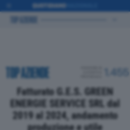
POSIZIONE IN
1.455
CLASSIFICA
PROVINCIALE
Fatturato G.E.S. GREEN
ENERGIE SERVICE SRL dal
2019 al 2024, andamento
produzione e utile