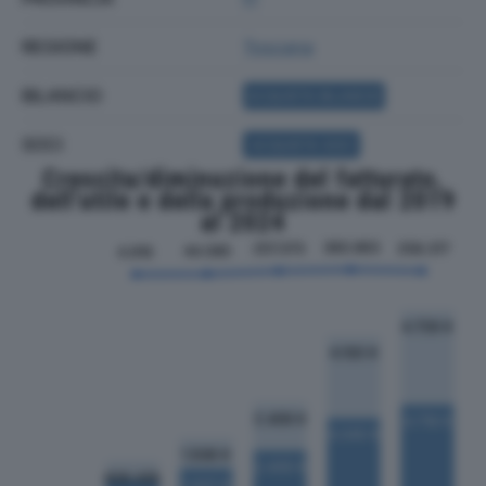
REGIONE
Toscana
BILANCIO
ACQUISTA BILANCIO
SOCI
ACQUISTA SOCI
Crescita/diminuzione del fatturato,
dell'utile e della produzione dal 2019
al 2024