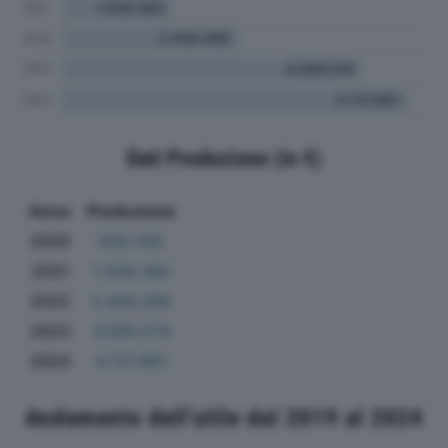
Dati Produzione (in €)
Anno
Produzione
2020
928.435
2021
1.508.380
2022
2.409.498
2023
4.099.574
2024
4.727.861
Andamento dell'utile dal 2019 al 2024