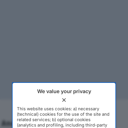
We value your privacy
This website uses cookies: a) necessary
(technical) cookies for the use of the site and
related services; b) optional cookies
Analisi Economica 2019-2024
(analytics and profiling, including third-party