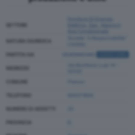
Fornitura Di Energia
SETTORE
Elettrica, Gas, Vapore E
Aria Condizionata
Societa' A Responsabilita'
NATURA GIURIDICA
Limitata
PARTITA IVA
06469960485
ACQUISTA VISURA
Via Bonifacio Lupi 14 -
INDIRIZZO
50129
COMUNE
Firenze
TELEFONO
800371800
NUMERO DI ADDETTI
25
PROVINCIA
FI