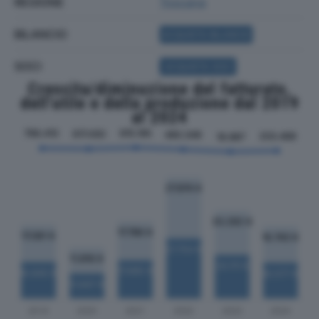
REGIONE
Toscana
BILANCIO
ACQUISTA BILANCIO
SOCI
ACQUISTA SOCI
Crescita/diminuzione del fatturato,
dell'utile e della produzione dal 2019
al 2024