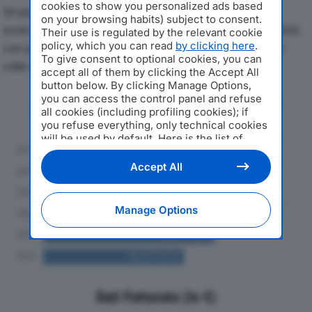
cookies to show you personalized ads based
Di seguito l'andamento dei principali indicatori
on your browsing habits) subject to consent.
economici di ERMES GAS & POWER SRLdal 2019 al 2024,
Their use is regulated by the relevant cookie
policy, which you can read
by clicking here
.
con particolare attenzione a fatturato, produzione e
To give consent to optional cookies, you can
utile d'esercizio.
accept all of them by clicking the Accept All
button below. By clicking Manage Options,
you can access the control panel and refuse
Andamento del fatturato dal 2019
all cookies (including profiling cookies); if
al 2024
you refuse everything, only technical cookies
will be used by default. Here is the list of
providers
. Cookie consent will be stored and
applied also to the other websites of
Accept All
Editoriale Nazionale and their subdomains. By
expressing your choice on this site, you will
therefore not be asked again on other
Manage Options
Editoriale Nazionale websites that use the
same consent management platform (CMP).
You can still modify or withdraw your choice
at any time through the “Privacy Settings”
section.
Dati Fatturato (in €)