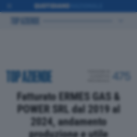
POSIZIONE IN
475
CLASSIFICA
PROVINCIALE
Fatturato ERMES GAS &
POWER SRL dal 2019 al
2024, andamento
produzione e utile