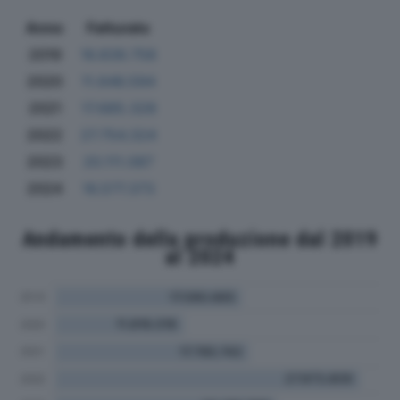
Anno
Fatturato
2019
16.839.758
2020
11.646.594
2021
17.685.328
2022
27.754.324
2023
20.111.087
2024
16.577.373
Andamento della produzione dal 2019
al 2024