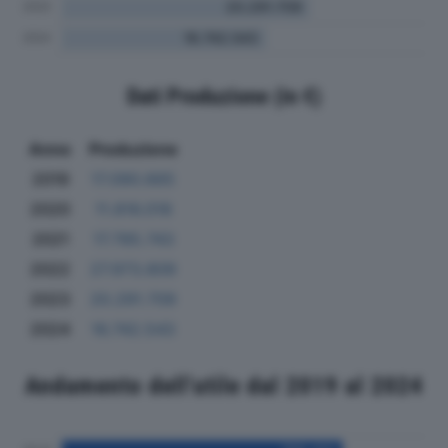
Dati Produzione (in €)
Anno
Produzione
2019
17.090.665
2020
11.816.018
2021
17.785.743
2022
27.973.809
2023
20.291.709
2024
16.742.543
Andamento dell'utile dal 2019 al 2024