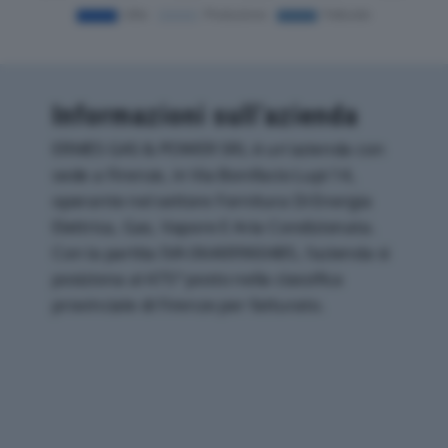
Informazioni sull’azienda
ERMES GAS & POWER SRL è un'azienda con
sede a Firenze, in Via Bonifacio Lupi 14,
operante nel settore Fornitura Di Energia
Elettrica, Gas, Vapore E Aria Condizionata.
Con la partita IVA 06469960485, l'azienda si
posiziona al 475° posto nella classifica
provinciale di Firenze per fatturato.