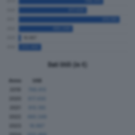
Dati Utili (in €)
Anno
Utili
2019
766.410
2020
617.430
2021
915.195
2022
490.349
2023
18.987
2024
203.468