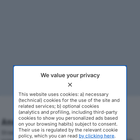
We value your privacy
This website uses cookies: a) necessary
(technical) cookies for the use of the site and
related services; b) optional cookies
(analytics and profiling, including third-party
cookies to show you personalized ads based
Analisi Economica 2019-2024
on your browsing habits) subject to consent.
Their use is regulated by the relevant cookie
Di seguito l'andamento dei principali indicatori
policy, which you can read
by clicking here
.