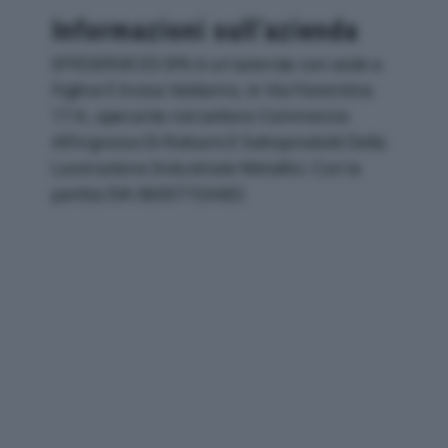
Informazioni sull’azienda
EFFESERVICES SPA è un'azienda con sede a
Figline E Incisa Valdarno, in Via Fiorentina
17 A, operante nel settore Commercio
All'ingrosso Di Rottami E Sottoprodotti Della
Lavorazione Industriale Metallici. Con la
partita IVA 06007150482