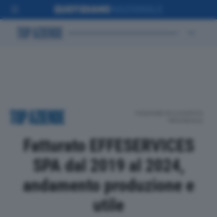
POSIZIONE IN CLASSIFICA
PROVINCIALE
Fatturato EFFESERVICES
SPA dal 2019 al 2024,
andamento produzione e
utile