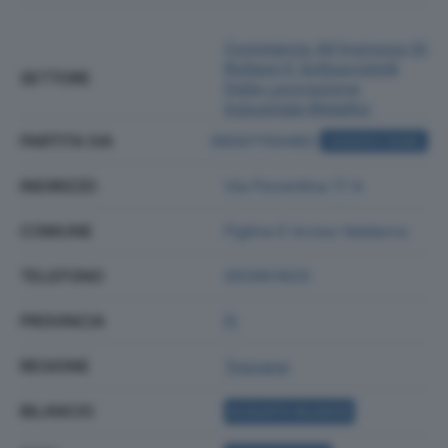
Commercio All'ingrosso Di
Rottami E Sottoprodotti
SETTORE
Della Lavorazione
Industriale Metallici
PARTITA IVA
06007150482
ACQUISTA VISURA
INDIRIZZO
Via Fiorentina 17 A
COMUNE
Figline E Incisa Valdarno
TELEFONO
055951625
PROVINCIA
FI
REGIONE
Toscana
BILANCIO
ACQUISTA BILANCIO