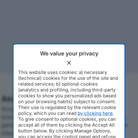
We value your privacy
This website uses cookies: a) necessary
(technical) cookies for the use of the site and
related services; b) optional cookies
(analytics and profiling, including third-party
cookies to show you personalized ads based
Analisi Economica 2019-2024
on your browsing habits) subject to consent.
Their use is regulated by the relevant cookie
Di seguito l'andamento dei principali indicatori
policy, which you can read
by clicking here
.
economici di EFFESERVICES SPAdal 2019 al 2024, con
To give consent to optional cookies, you can
particolare attenzione a fatturato, produzione e utile
accept all of them by clicking the Accept All
button below. By clicking Manage Options,
d'esercizio.
you can access the control panel and refuse