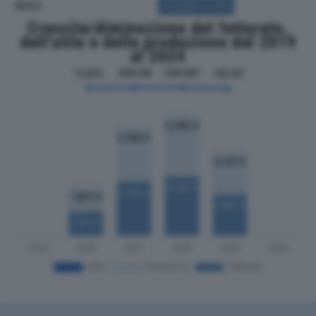
SOCI
ACQUISTA SOCI
Crescita/diminuzione del fatturato,
dell'utile e della produzione dal 2019
al 2024