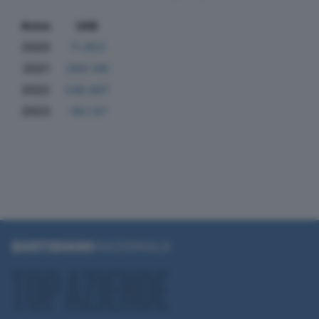
Anno
Utili
2020
71.953
2021
289.148
2022
248.887
2023
-90.147