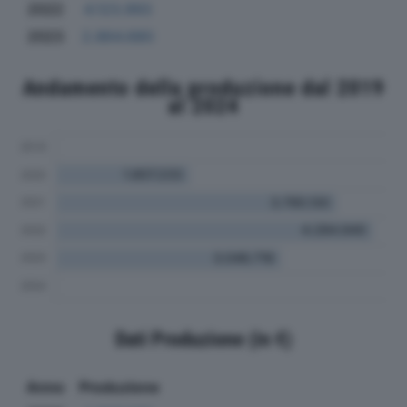
2022
4.123.993
2023
2.864.680
Andamento della produzione dal 2019
al 2024
Dati Produzione (in €)
Anno
Produzione