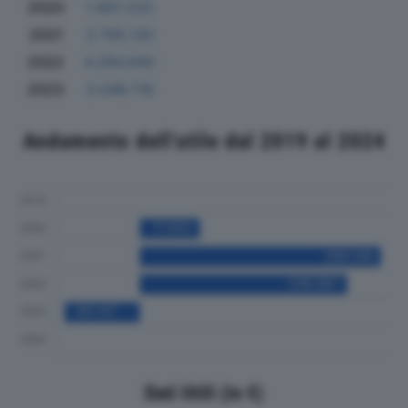
2020
1.807.233
2021
3.795.130
2022
4.284.940
2023
3.046.716
Andamento dell'utile dal 2019 al 2024
Dati Utili (in €)