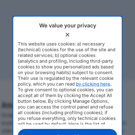
We value your privacy
This website uses cookies: a) necessary
(technical) cookies for the use of the site and
related services; b) optional cookies
(analytics and profiling, including third-party
cookies to show you personalized ads based
on your browsing habits) subject to consent.
Their use is regulated by the relevant cookie
policy, which you can read
by clicking here
.
To give consent to optional cookies, you can
accept all of them by clicking the Accept All
button below. By clicking Manage Options,
Analisi Economica 2019-2024
you can access the control panel and refuse
all cookies (including profiling cookies); if
Di seguito l'andamento dei principali indicatori
you refuse everything, only technical cookies
economici di D&J SRLdal 2019 al 2024, con particolare
will be used by default. Here is the list of
providers
. Cookie consent will be stored and
attenzione a fatturato, produzione e utile d'esercizio.