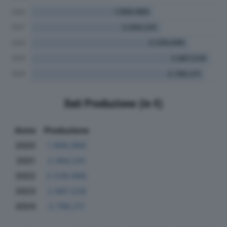
Dati Produzione (in €)
Anno
Produzione
2020
1.968.989
2021
2.094.241
2022
2.538.696
2023
2.887.228
2024
2.796.211