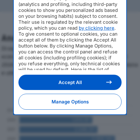
(analytics and profiling, including third-party
cookies to show you personalized ads based
on your browsing habits) subject to consent.
Their use is regulated by the relevant cookie
policy, which you can read
by clicking here
.
To give consent to optional cookies, you can
Analisi Economica 2019-2024
accept all of them by clicking the Accept All
button below. By clicking Manage Options,
Di seguito l'andamento dei principali indicatori
you can access the control panel and refuse
economici di DATACOM TECNOLOGIE SRLdal 2019 al
all cookies (including profiling cookies); if
you refuse everything, only technical cookies
2024, con particolare attenzione a fatturato, produzione
will be used by default. Here is the list of
e utile d'esercizio.
providers
. Cookie consent will be stored and
applied also to the other websites of
Accept All
Editoriale Nazionale and their subdomains. By
Andamento del fatturato dal 2019
expressing your choice on this site, you will
al 2024
therefore not be asked again on other
Manage Options
Editoriale Nazionale websites that use the
same consent management platform (CMP).
You can still modify or withdraw your choice
at any time through the “Privacy Settings”
section.