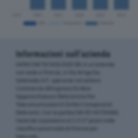
Informazioni sull’azienda
DATACOM TECNOLOGIE SRL è un'azienda
con sede a Firenze, in Via Arrigo Da
Settimello 5/7, operante nel settore
Commercio All'ingrosso Di Altre
Apparecchiature Elettroniche Per
Telecomunicazioni E Di Altri Componenti
Elettronici. Con la partita IVA 05145730486,
l'azienda si posiziona al 2.212° posto nella
classifica provinciale di Firenze per
fatturato.