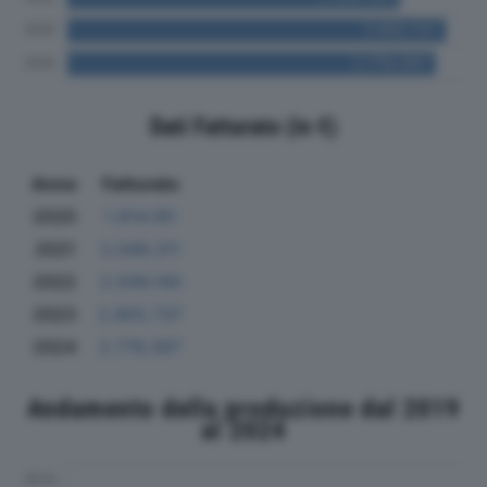
Dati Fatturato (in €)
Anno
Fatturato
2020
1.914.191
2021
2.049.311
2022
2.506.140
2023
2.855.737
2024
2.776.397
Andamento della produzione dal 2019
al 2024