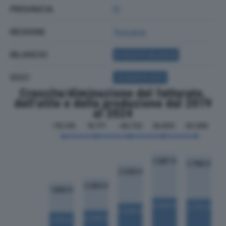
PROVINCIA
FI
REGIONE
Toscana
BILANCIO
ACQUISTA BILANCIO
SOCI
ACQUISTA SOCI
Crescita/diminuzione del fatturato,
dell'utile e della produzione dal 2019
al 2024