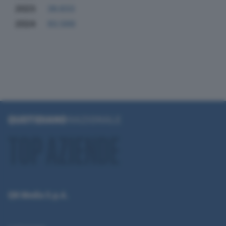
2023
36.833
2024
93.569
QN Media S.p.A.