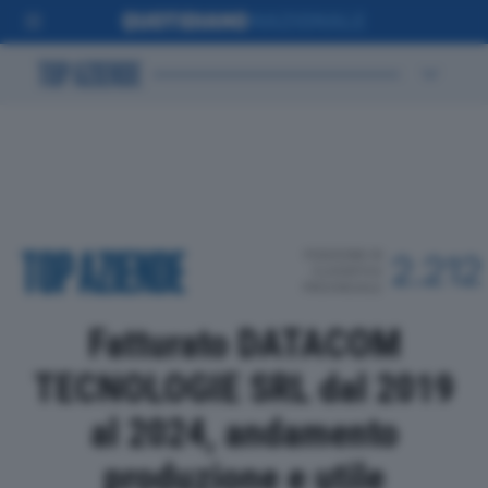
POSIZIONE IN
2.212
CLASSIFICA
PROVINCIALE
Fatturato DATACOM
TECNOLOGIE SRL dal 2019
al 2024, andamento
produzione e utile