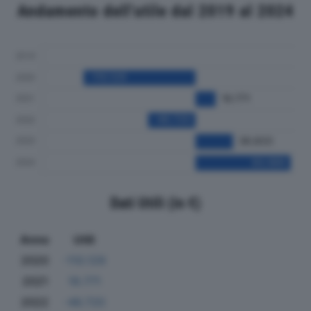
Andamento dell'utile dal 2019 al 2024
Dati Utili (in €)
Anno
Utili
2020
-110.129
2021
19.771
2022
-46.720