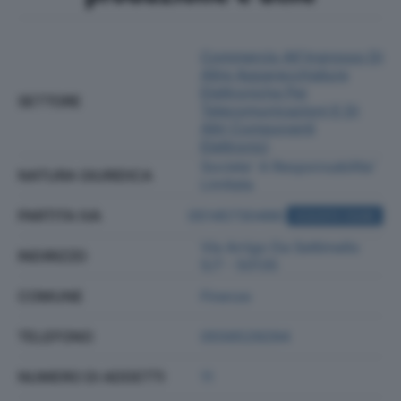
Commercio All'ingrosso Di
Altre Apparecchiature
Elettroniche Per
SETTORE
Telecomunicazioni E Di
Altri Componenti
Elettronici
Societa' A Responsabilita'
NATURA GIURIDICA
Limitata
PARTITA IVA
05145730486
ACQUISTA VISURA
Via Arrigo Da Settimello
INDIRIZZO
5/7 - 50135
COMUNE
Firenze
TELEFONO
0556529294
NUMERO DI ADDETTI
11