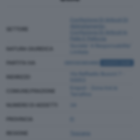
Confezione Di Articoli Di
Abbigliamento;
SETTORE
Confezione Di Articoli In
Pelle E Pelliccia
Societa' A Responsabilita'
NATURA GIURIDICA
Limitata
PARTITA IVA
06558380488
ACQUISTA VISURA
Via Raffaello Busoni 7 -
INDIRIZZO
50053
Empoli - Zona Ind.le
COMUNE/FRAZIONE
Terrafino
NUMERO DI ADDETTI
34
PROVINCIA
FI
REGIONE
Toscana