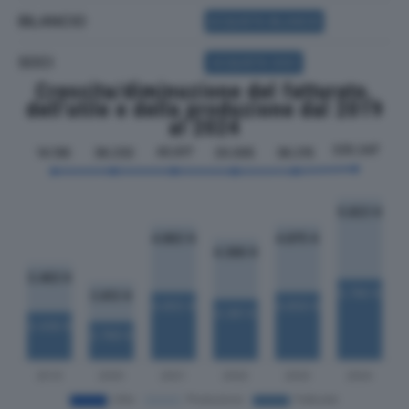
BILANCIO
ACQUISTA BILANCIO
SOCI
ACQUISTA SOCI
Crescita/diminuzione del fatturato,
dell'utile e della produzione dal 2019
al 2024