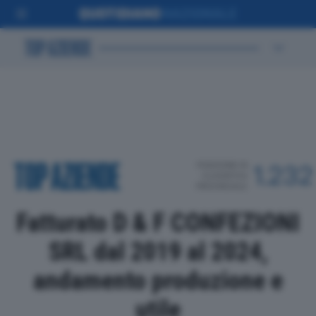
POSIZIONE IN
1.232
CLASSIFICA
PROVINCIALE
Fatturato D & F CONFEZIONI
SRL dal 2019 al 2024,
andamento produzione e
utile