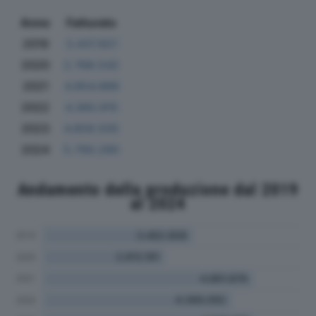
Anno
Fatturato
2019
3.437.821
2020
2.768.542
2021
4.854.989
2022
4.360.915
2023
4.858.505
2024
5.790.290
Andamento della produzione dal 2019
al 2024