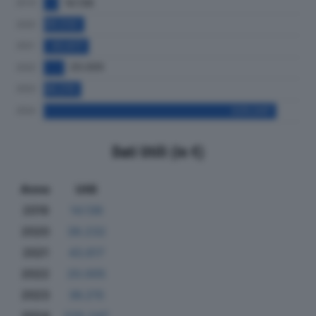
Dati Utili (in €)
Anno
Utili
2019
14.136
2020
39.232
2021
43.617
2022
20.005
2023
36.215