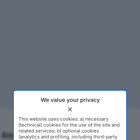
We value your privacy
This website uses cookies: a) necessary
(technical) cookies for the use of the site and
related services; b) optional cookies
Analisi Economica 2019-2024
(analytics and profiling, including third-party