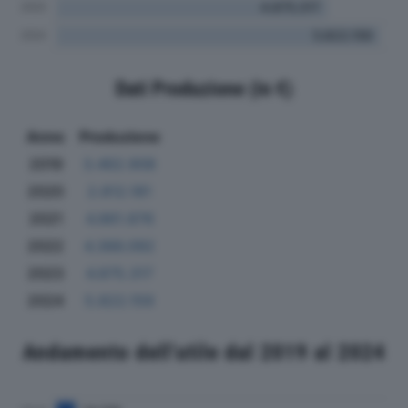
Dati Produzione (in €)
Anno
Produzione
2019
3.462.908
2020
2.812.181
2021
4.861.876
2022
4.366.092
2023
4.875.317
2024
5.822.159
Andamento dell'utile dal 2019 al 2024