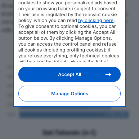
cookies to show you personalized ads based
Di seguito l'andamento dei principali indicatori
on your browsing habits) subject to consent.
economici di D & F CONFEZIONI SRLdal 2019 al 2024,
Their use is regulated by the relevant cookie
policy, which you can read
by clicking here
.
con particolare attenzione a fatturato, produzione e
To give consent to optional cookies, you can
utile d'esercizio.
accept all of them by clicking the Accept All
button below. By clicking Manage Options,
you can access the control panel and refuse
Andamento del fatturato dal 2019
all cookies (including profiling cookies); if
al 2024
you refuse everything, only technical cookies
will be used by default. Here is the list of
providers
. Cookie consent will be stored and
applied also to the other websites of
Accept All
Editoriale Nazionale and their subdomains. By
expressing your choice on this site, you will
therefore not be asked again on other
Manage Options
Editoriale Nazionale websites that use the
same consent management platform (CMP).
You can still modify or withdraw your choice
at any time through the “Privacy Settings”
section.
Dati Fatturato (in €)