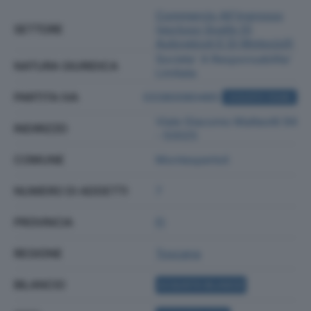
Commercio All'ingrosso
SETTORE
(escluso Quello Di
Autoveicoli E Di Motocicli)
Societa' A Responsabilita'
NATURA GIURIDICA
Limitata
PARTITA IVA
03380080485
ACQUISTA VISURA
Viale Giacomo Matteotti 94
INDIRIZZO
- 50025
COMUNE
Montespertoli
NUMERO DI ADDETTI
7
PROVINCIA
FI
REGIONE
Toscana
BILANCIO
ACQUISTA BILANCIO