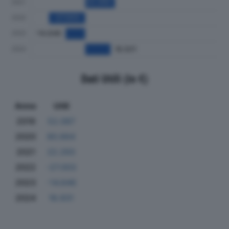
Dati Utili (in €)
Anno
Utili
2019
52.087
2020
80.664
2021
22.293
2022
-27.003
2023
-14.646
2024
18.931