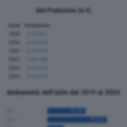
Dati Produzione (in €)
Anno
Produzione
2019
2.157.672
2020
2.414.504
2021
2.414.628
2022
2.819.098
2023
3.026.475
2024
3.104.378
Andamento dell'utile dal 2019 al 2024