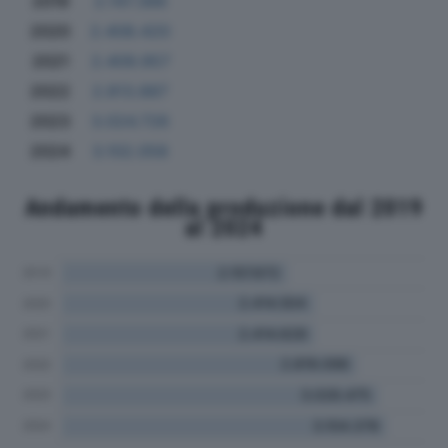
2019
2.147.386
2020
2.408.420
2021
2.409.957
2022
2.813.887
2023
3.024.726
2024
3.102.058
Andamento della produzione dal 2019
al 2024