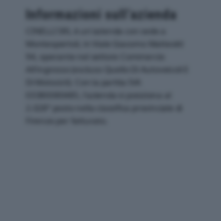
Informazioni sull’azienda
CINELLI SRL è un'azienda con sede a
Montespertoli, in Viale Giacomo Matteotti
94, operante nel settore Commercio
All'ingrosso (escluso Quello Di Autoveicoli E
Di Motocicli). Con la partita IVA
03380080485, l'azienda si posiziona al
2.028° posto nella classifica provinciale di
Firenze per fatturato.