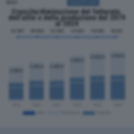
SOCI
ACQUISTA SOCI
Crescita/diminuzione del fatturato,
dell'utile e della produzione dal 2019
al 2024