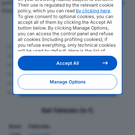
particolare attenzione a fatturato, produzione e utile
Their use is regulated by the relevant cookie
d'esercizio.
policy, which you can read
by clicking here
.
To give consent to optional cookies, you can
accept all of them by clicking the Accept All
Andamento del fatturato dal 2019
button below. By clicking Manage Options,
al 2024
you can access the control panel and refuse
all cookies (including profiling cookies); if
you refuse everything, only technical cookies
will be used by default. Here is the list of
providers
. Cookie consent will be stored and
applied also to the other websites of
Accept All
Editoriale Nazionale and their subdomains. By
expressing your choice on this site, you will
therefore not be asked again on other
Manage Options
Editoriale Nazionale websites that use the
same consent management platform (CMP).
You can still modify or withdraw your choice
at any time through the “Privacy Settings”
section.
Dati Fatturato (in €)
Anno
Fatturato