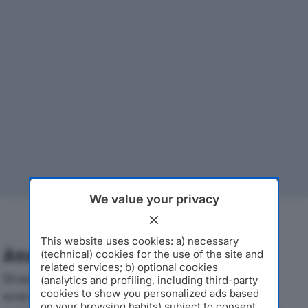
We value your privacy
This website uses cookies: a) necessary
Analisi Economica 2019-2024
(technical) cookies for the use of the site and
related services; b) optional cookies
Di seguito l'andamento dei principali indicatori
(analytics and profiling, including third-party
cookies to show you personalized ads based
economici di CINELLI SRLdal 2019 al 2024, con
on your browsing habits) subject to consent.