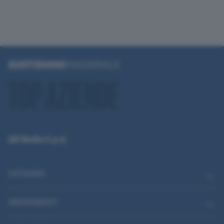
QN Media S.p.A.
CATEGORIE
ABBONAMENTI