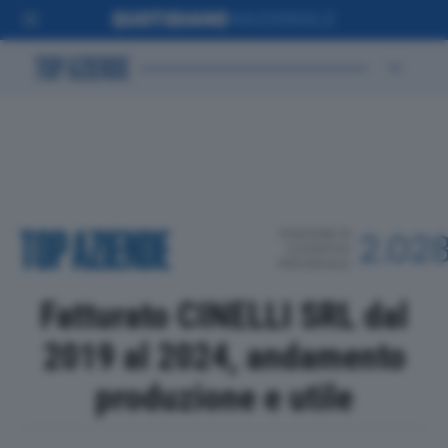
POSIZIONE IN
2.02
CLASSIFICA
PROVINCIALE
Fatturato CINELLI SRL dal
2019 al 2024, andamento
produzione e utile