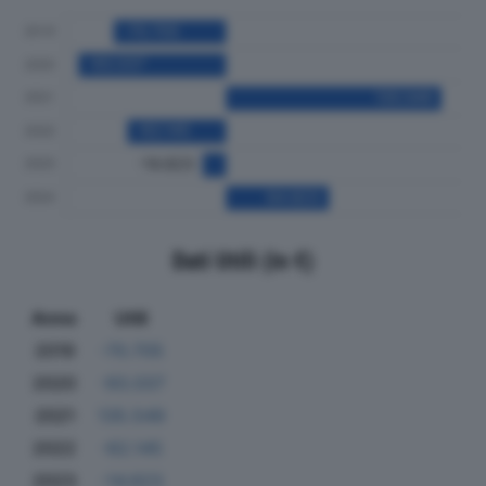
Dati Utili (in €)
Anno
Utili
2019
-70.705
2020
-93.037
2021
135.549
2022
-62.145
2023
-14.623