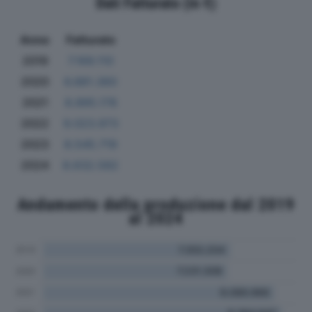
Dati Fatturato (in €)
Anno
Fatturato
2019
7.169.110
2020
6.881.360
2021
8.895.178
2022
9.023.973
2023
8.545.719
2024
8.632.582
Andamento della produzione dal 2019
al 2024