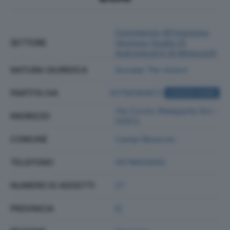
Commercio All'ingrosso
SETTORE
(escluso Quello Di
Autoveicoli E Di Motocicli)
NATURA GIURIDICA
Societa' Per Azioni
PARTITA IVA
01756160972
ACQUISTA VISURA
Via Curzio Malaparte Snc -
INDIRIZZO
50013
COMUNE
Campi Bisenzio
TELEFONO
0574603593
NUMERO DI ADDETTI
27
PROVINCIA
FI