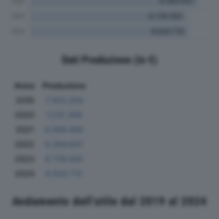
Dati Produzione (in €)
Anno
Produzione
2019
7.353.204
2020
7.231.308
2021
9.089.966
2022
9.364.647
2023
8.726.592
2024
8.820.712
Andamento dell'utile dal 2019 al 2024