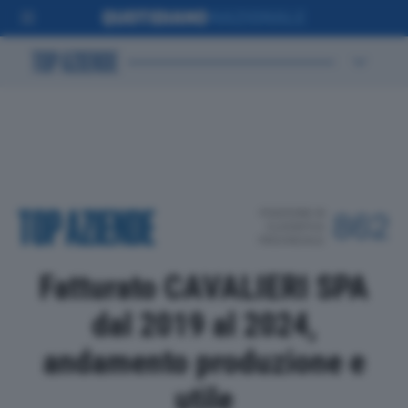
POSIZIONE IN
862
CLASSIFICA
PROVINCIALE
Fatturato CAVALIERI SPA
dal 2019 al 2024,
andamento produzione e
utile