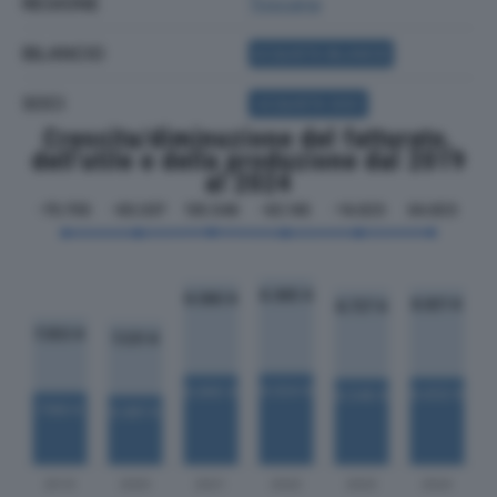
REGIONE
Toscana
BILANCIO
ACQUISTA BILANCIO
SOCI
ACQUISTA SOCI
Crescita/diminuzione del fatturato,
dell'utile e della produzione dal 2019
al 2024