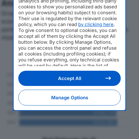
(analytics and profiling, including third-party
Analisi Economica 2019-2024
cookies to show you personalized ads based
on your browsing habits) subject to consent.
Di seguito l'andamento dei principali indicatori
Their use is regulated by the relevant cookie
economici di CAVALIERI SPAdal 2019 al 2024, con
policy, which you can read
by clicking here
.
particolare attenzione a fatturato, produzione e utile
To give consent to optional cookies, you can
accept all of them by clicking the Accept All
d'esercizio.
button below. By clicking Manage Options,
you can access the control panel and refuse
Andamento del fatturato dal 2019
all cookies (including profiling cookies); if
al 2024
you refuse everything, only technical cookies
will be used by default. Here is the list of
providers
. Cookie consent will be stored and
applied also to the other websites of
Accept All
Editoriale Nazionale and their subdomains. By
expressing your choice on this site, you will
therefore not be asked again on other
Manage Options
Editoriale Nazionale websites that use the
same consent management platform (CMP).
You can still modify or withdraw your choice
at any time through the “Privacy Settings”
section.