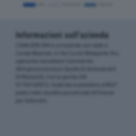
Informazioni sull’azienda
CAVALIERI SPA è un'azienda con sede a
Campi Bisenzio, in Via Curzio Malaparte Snc,
operante nel settore Commercio
All'ingrosso (escluso Quello Di Autoveicoli E
Di Motocicli). Con la partita IVA
01756160972, l'azienda si posiziona al 862°
posto nella classifica provinciale di Firenze
per fatturato.