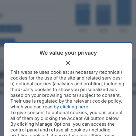
na
A BILANCIO
A SOCI
We value your privacy
azienda
This website uses cookies: a) necessary (technical)
cookies for the use of the site and related services;
b) optional cookies (analytics and profiling, including
nda con sede a San Casciano In Val Di Pesa, in Via Niccol
third-party cookies to show you personalized ads
 Trasporti. Con la partita IVA 05777970483, l'azienda si pos
based on your browsing habits) subject to consent.
Their use is regulated by the relevant cookie policy,
which you can read
by clicking here
.
To give consent to optional cookies, you can accept
all of them by clicking the Accept All button below.
By clicking Manage Options, you can access the
control panel and refuse all cookies (including
profiling cookies); if you refuse everything, only