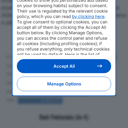
Di seguito l'andamento dei principali indicatori
cookies to show you personalized ads based
on your browsing habits) subject to consent.
economici di CALZATURIFICIO MARCO SRLdal 2019 al
Their use is regulated by the relevant cookie
2024, con particolare attenzione a fatturato, produzione
policy, which you can read
by clicking here
.
To give consent to optional cookies, you can
e utile d'esercizio.
accept all of them by clicking the Accept All
button below. By clicking Manage Options,
Andamento del fatturato dal 2019
you can access the control panel and refuse
al 2024
all cookies (including profiling cookies); if
you refuse everything, only technical cookies
will be used by default. Here is the list of
providers
. Cookie consent will be stored and
applied also to the other websites of
Accept All
Editoriale Nazionale and their subdomains. By
expressing your choice on this site, you will
therefore not be asked again on other
Manage Options
Editoriale Nazionale websites that use the
same consent management platform (CMP).
You can still modify or withdraw your choice
at any time through the “Privacy Settings”
section.
Dati Fatturato (in €)