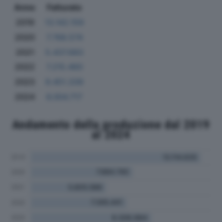
Anno
Fatturato
2019
13.142.159
2020
7.768.574
2021
5.437.683
2022
7.215.460
2023
9.451.339
2024
6.004.717
Andamento della produzione dal 2019
al 2024