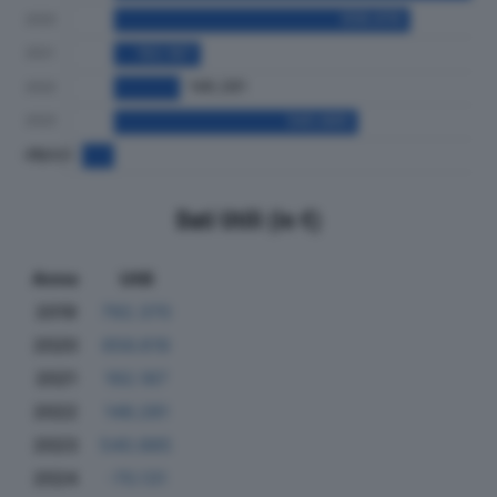
Dati Utili (in €)
Anno
Utili
2019
792.370
2020
656.619
2021
192.187
2022
146.281
2023
540.885
2024
-70.131