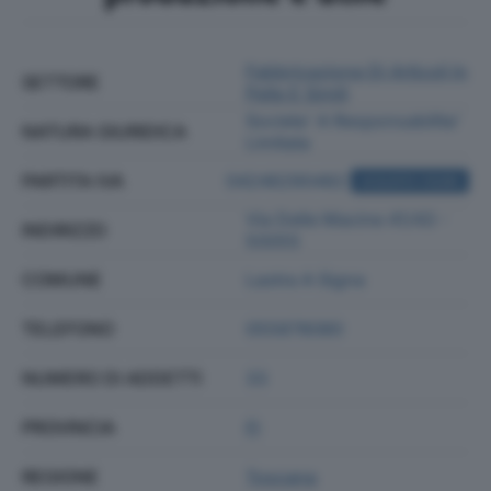
Fabbricazione Di Articoli In
SETTORE
Pelle E Simili
Societa' A Responsabilita'
NATURA GIURIDICA
Limitata
PARTITA IVA
04246290482
ACQUISTA VISURA
Via Delle Macine 41/43 -
INDIRIZZO
50055
COMUNE
Lastra A Signa
TELEFONO
055878080
NUMERO DI ADDETTI
33
PROVINCIA
FI
REGIONE
Toscana