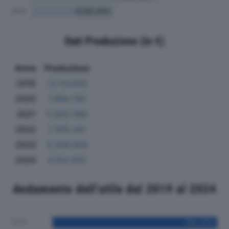
Dati Produzione (in €)
Anno
Produzione
2019
13.114.635
2020
7.884.740
2021
5.805.586
2022
7.395.441
2023
9.306.984
2024
6.152.003
Andamento dell'utile dal 2019 al 2024