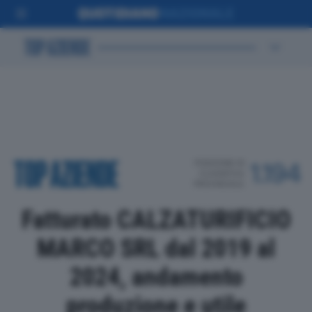
POSIZIONE IN
1.194
CLASSIFICA
PROVINCIALE
Fatturato CALZATURIFICIO
MARCO SRL dal 2019 al
2024, andamento
produzione e utile