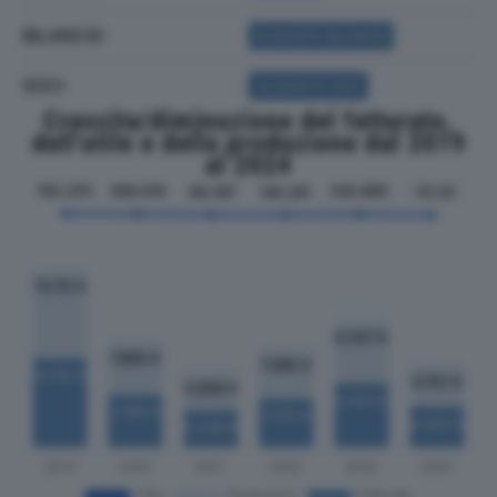
BILANCIO
ACQUISTA BILANCIO
SOCI
ACQUISTA SOCI
Crescita/diminuzione del fatturato,
dell'utile e della produzione dal 2019
al 2024