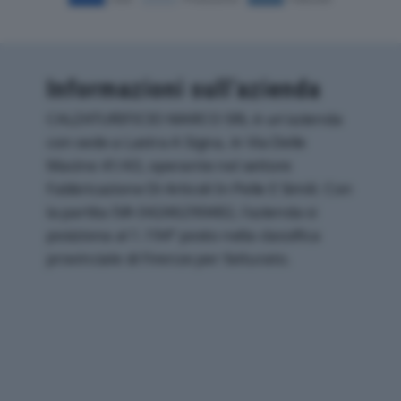
Informazioni sull’azienda
CALZATURIFICIO MARCO SRL è un'azienda
con sede a Lastra A Signa, in Via Delle
Macine 41/43, operante nel settore
Fabbricazione Di Articoli In Pelle E Simili. Con
la partita IVA 04246290482, l'azienda si
posiziona al 1.194° posto nella classifica
provinciale di Firenze per fatturato.