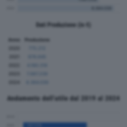
Dati Produzione (in €)
Anno
Produzione
2020
775.212
2021
878.645
2022
4.180.318
2023
7.067.239
2024
8.364.039
Andamento dell'utile dal 2019 al 2024