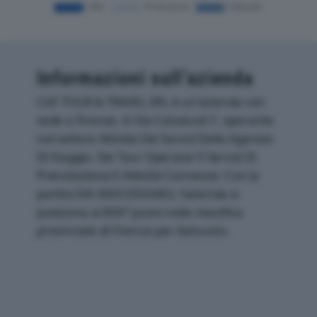
Informazioni sull’azienda
CAF TOUR & TRAVEL SRL è un'azienda con
sede a Firenze, in Via Calzaiuoli 7, operante
nel settore Attività Dei Servizi Delle Agenzie
Di Viaggio, Dei Tour Operator E Servizi Di
Prenotazione E Attività Connesse. Con la
partita IVA 00653550483, l'azienda si
posiziona al 894° posto nella classifica
provinciale di Firenze per fatturato.