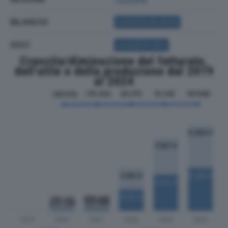
BILANCIO
ACQUISTA BILANCIO
SOCI
ACQUISTA SOCI
Crescita/diminuzione del fatturato,
dell'utile e della produzione dal 2019
al 2024