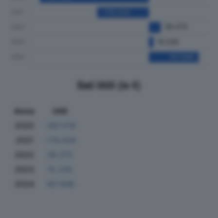
Dati Utili (in €)
Anno
Utili
2020
-367.519
2021
-174.434
2022
39.375
2023
15.245
2024
167.946