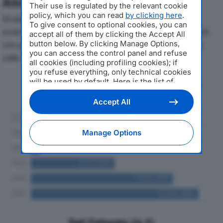
Analisi Economica 2019-2024
Their use is regulated by the relevant cookie
policy, which you can read
by clicking here
.
Di seguito l'andamento dei principali indicatori
To give consent to optional cookies, you can
economici di CAF TOUR & TRAVEL SRLdal 2019 al 2024,
accept all of them by clicking the Accept All
con particolare attenzione a fatturato, produzione e
button below. By clicking Manage Options,
you can access the control panel and refuse
utile d'esercizio.
all cookies (including profiling cookies); if
you refuse everything, only technical cookies
will be used by default. Here is the list of
Andamento del fatturato dal 2019
providers
. Cookie consent will be stored and
al 2024
applied also to the other websites of
Accept All
Editoriale Nazionale and their subdomains. By
expressing your choice on this site, you will
therefore not be asked again on other
Manage Options
Editoriale Nazionale websites that use the
same consent management platform (CMP).
You can still modify or withdraw your choice
at any time through the “Privacy Settings”
section.
Dati Fatturato (in €)