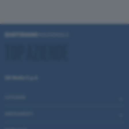
QN Media S.p.A.
CATEGORIE
ABBONAMENTI