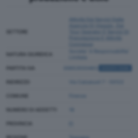
Attività Dei Servizi Delle
Agenzie Di Viaggio, Dei
SETTORE
Tour Operator E Servizi Di
Prenotazione E Attività
Connesse
Societa' A Responsabilita'
NATURA GIURIDICA
Limitata
PARTITA IVA
00653550483
ACQUISTA VISURA
INDIRIZZO
Via Calzaiuoli 7 - 50122
COMUNE
Firenze
NUMERO DI ADDETTI
18
PROVINCIA
FI
REGIONE
Toscana