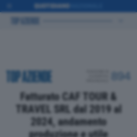
POSIZIONE IN
894
CLASSIFICA
PROVINCIALE
Fatturato CAF TOUR &
TRAVEL SRL dal 2019 al
2024, andamento
produzione e utile