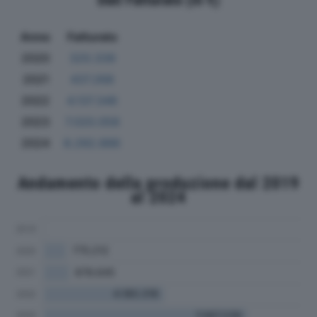
Anno
Fatturato
2020
320.339
2021
437.268
2022
4.137.346
2023
7.020.058
2024
8.292.886
Andamento della produzione dal 2019
al 2024