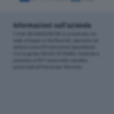
Informazioni sull’azienda
C.R.M. ESCAVAZIONI SRL è un'azienda con
sede a Empoli, in Via Piave 82, operante nel
settore Lavori Di Costruzione Specializzati.
Con la partita IVA 04116730484, l'azienda si
posiziona al 991° posto nella classifica
provinciale di Firenze per fatturato.