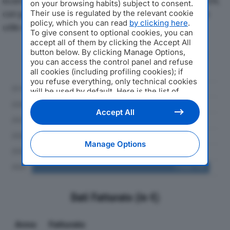
economici di C.R.M. ESCAVAZIONI SRLdal 2019 al 2024,
on your browsing habits) subject to consent.
con particolare attenzione a fatturato, produzione e
Their use is regulated by the relevant cookie
policy, which you can read
by clicking here
.
utile d'esercizio.
To give consent to optional cookies, you can
accept all of them by clicking the Accept All
button below. By clicking Manage Options,
Andamento del fatturato dal 2019
you can access the control panel and refuse
al 2024
all cookies (including profiling cookies); if
you refuse everything, only technical cookies
will be used by default. Here is the list of
providers
. Cookie consent will be stored and
applied also to the other websites of
Accept All
Editoriale Nazionale and their subdomains. By
expressing your choice on this site, you will
therefore not be asked again on other
Manage Options
Editoriale Nazionale websites that use the
same consent management platform (CMP).
You can still modify or withdraw your choice
at any time through the “Privacy Settings”
section.
Dati Fatturato (in €)
Anno
Fatturato