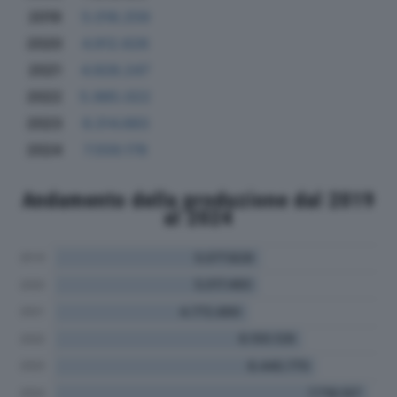
2019
5.018.259
2020
4.912.626
2021
4.928.247
2022
5.985.022
2023
6.314.683
2024
7.559.178
Andamento della produzione dal 2019
al 2024