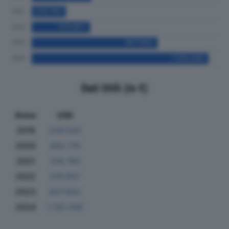
Dati Utili (in €)
Anno
Utili
2019
234.543
2020
383.719
2021
219.740
2022
374.907
2023
807.952
2024
1.135.040