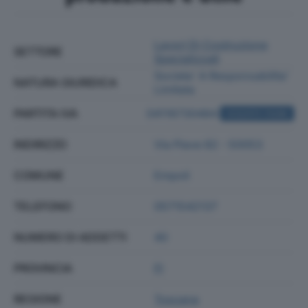
Lavori Di Costruzione
SETTORE
Specializzati
Societa' A Responsabilita'
NATURA GIURIDICA
Limitata
PARTITA IVA
04116730484
ACQUISTA VISURA
INDIRIZZO
Via Piave 82 - 50053
COMUNE
Empoli
TELEFONO
0571542137
NUMERO DI ADDETTI
40
PROVINCIA
FI
REGIONE
Toscana