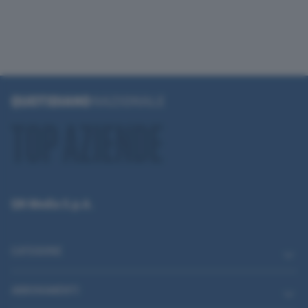
QN Media S.p.A.
CATEGORIE
ABBONAMENTI