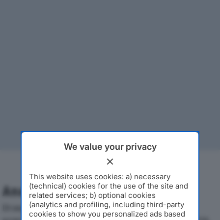
We value your privacy
This website uses cookies: a) necessary
(technical) cookies for the use of the site and
Analisi Economica 2019-2024
related services; b) optional cookies
(analytics and profiling, including third-party
Di seguito l'andamento dei principali indicatori
cookies to show you personalized ads based