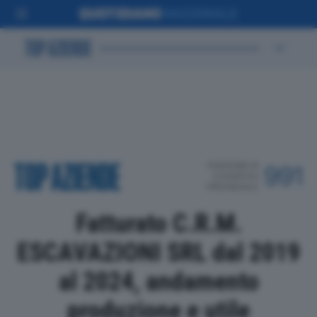
POSIZIONE IN
991
CLASSIFICA
PROVINCIALE
Fatturato C.R.M.
ESCAVAZIONI SRL dal 2019
al 2024, andamento
produzione e utile