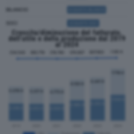
BILANCIO
ACQUISTA BILANCIO
SOCI
ACQUISTA SOCI
Crescita/diminuzione del fatturato,
dell'utile e della produzione dal 2019
al 2024