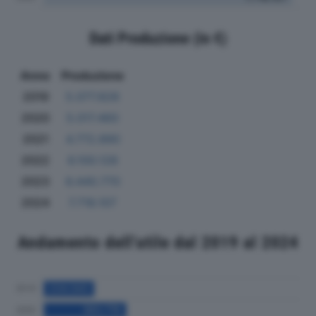
Dati Produzione (in €)
Anno
Produzione
2019
5.077.828
2020
5.017.460
2021
4.772.890
2022
6.100.128
2023
6.440.770
2024
7.718.107
Andamento dell'utile dal 2019 al 2024