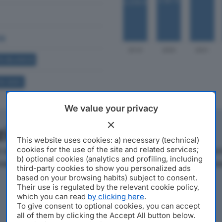
na
A BILANCIO
A SOCI
We value your privacy
azienda
This website uses cookies: a) necessary (technical)
 sede a Firenze, in Via Ferdinando Bartolommei 4, operant
cookies for the use of the site and related services;
b) optional cookies (analytics and profiling, including
esse. Con la partita IVA 06111360480, l'azienda si posizion
third-party cookies to show you personalized ads
based on your browsing habits) subject to consent.
Their use is regulated by the relevant cookie policy,
which you can read
by clicking here
.
To give consent to optional cookies, you can accept
all of them by clicking the Accept All button below.