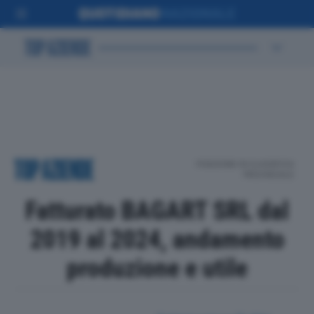
POSIZIONE IN CLASSIFICA
PROVINCIALE
Fatturato BAGART SRL dal
2019 al 2024, andamento
produzione e utile