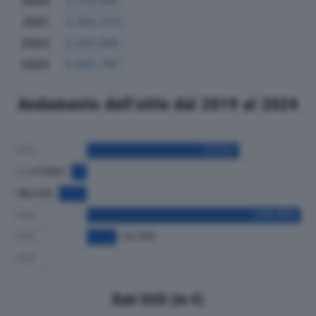
2020
2.214.442
2021
3.382.273
2022
5.015.695
2023
5.425.797
Andamento dell'utile dal 2019 al 2024
Dati Utili (in €)