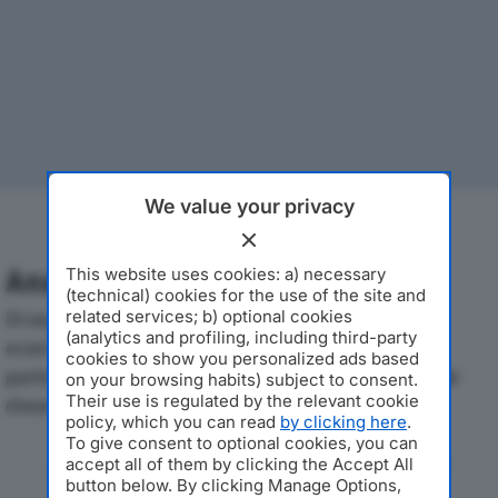
We value your privacy
This website uses cookies: a) necessary
Analisi Economica 2019-2024
(technical) cookies for the use of the site and
related services; b) optional cookies
Di seguito l'andamento dei principali indicatori
(analytics and profiling, including third-party
economici di BAGART SRLdal 2019 al 2024, con
cookies to show you personalized ads based
particolare attenzione a fatturato, produzione e utile
on your browsing habits) subject to consent.
Their use is regulated by the relevant cookie
d'esercizio.
policy, which you can read
by clicking here
.
To give consent to optional cookies, you can
Andamento del fatturato dal 2019
accept all of them by clicking the Accept All
al 2024
button below. By clicking Manage Options,