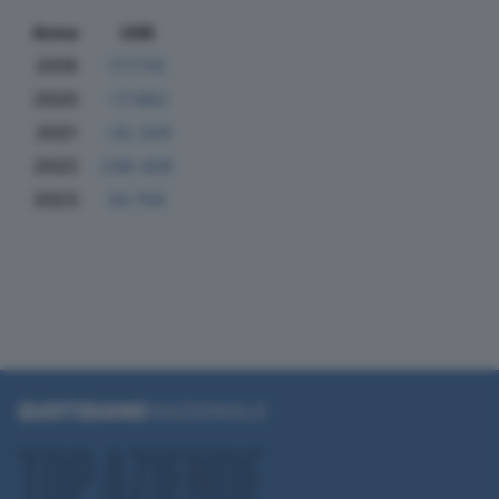
Anno
Utili
2019
177.110
2020
-17.862
2021
-32.326
2022
248.409
2023
34.764