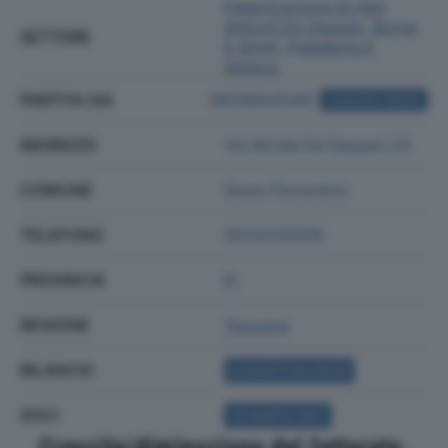
Fabbricazione Di Altri
Articoli Da Viaggio, Borse
SETTORE
E Simili, Pelletteria E
Selleria
PARTITA IVA
06586640481
ACQUISTA VISURA
INDIRIZZO
Via Alcide De Gasperi 23
COMUNE
Sesto Fiorentino
TELEFONO
0554200006
PROVINCIA
FI
REGIONE
Toscana
BILANCIO
ACQUISTA BILANCIO
SOCI
ACQUISTA SOCI
Crescita/diminuzione del fatturato,