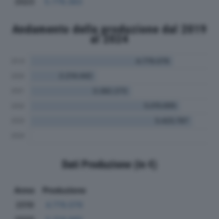
2023
5.776.383
Andamento della produzione dal 2019
al 2024
Dati Produzione (in €)
Anno
Produzione
2019
4.779.079