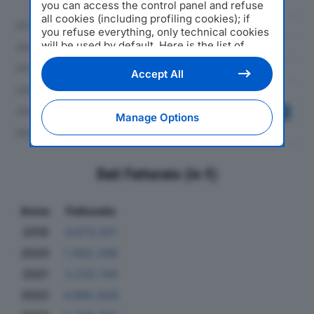
you can access the control panel and refuse
all cookies (including profiling cookies); if
you refuse everything, only technical cookies
will be used by default. Here is the list of
providers
. Cookie consent will be stored and
applied also to the other websites of
Accept All
Editoriale Nazionale and their subdomains. By
expressing your choice on this site, you will
therefore not be asked again on other
Manage Options
Editoriale Nazionale websites that use the
same consent management platform (CMP).
You can still modify or withdraw your choice
at any time through the “Privacy Settings”
Dati Fatturato (in €)
section.
Anno
Fatturato
2019
4.673.251
2020
1.992.298
2021
3.232.144
2022
4.885.828