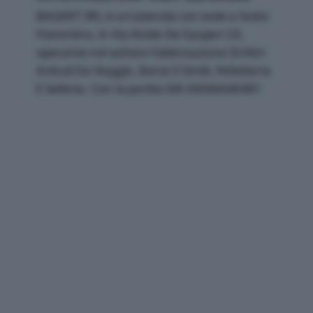
BAGART SRL è un'azienda con sede a Sesto
Fiorentino, in Via Alcide De Gasperi 23,
operante nel settore Fabbricazione Di Altri
Articoli Da Viaggio, Borse E Simili, Pelletteria
E Selleria. Con la partita IVA 06586640481