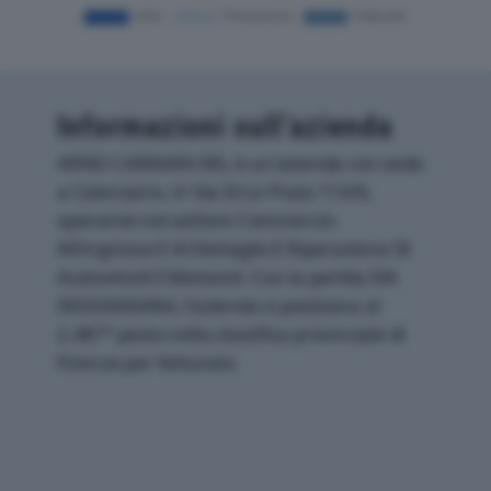
Informazioni sull’azienda
ARNO CARAVAN SRL è un'azienda con sede
a Calenzano, in Via Di Le Prata 114/6,
operante nel settore Commercio
All'ingrosso E Al Dettaglio E Riparazione Di
Autoveicoli E Motocicli. Con la partita IVA
06550060484, l'azienda si posiziona al
2.487° posto nella classifica provinciale di
Firenze per fatturato.