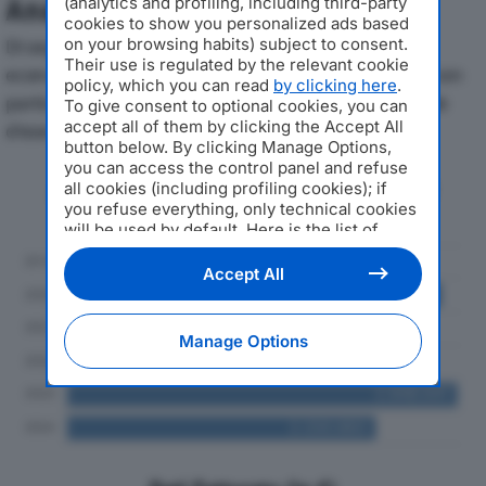
(analytics and profiling, including third-party
Analisi Economica 2019-2024
cookies to show you personalized ads based
on your browsing habits) subject to consent.
Di seguito l'andamento dei principali indicatori
Their use is regulated by the relevant cookie
economici di ARNO CARAVAN SRLdal 2019 al 2024, con
policy, which you can read
by clicking here
.
particolare attenzione a fatturato, produzione e utile
To give consent to optional cookies, you can
accept all of them by clicking the Accept All
d'esercizio.
button below. By clicking Manage Options,
you can access the control panel and refuse
Andamento del fatturato dal 2019
all cookies (including profiling cookies); if
al 2024
you refuse everything, only technical cookies
will be used by default. Here is the list of
providers
. Cookie consent will be stored and
applied also to the other websites of
Accept All
Editoriale Nazionale and their subdomains. By
expressing your choice on this site, you will
therefore not be asked again on other
Manage Options
Editoriale Nazionale websites that use the
same consent management platform (CMP).
You can still modify or withdraw your choice
at any time through the “Privacy Settings”
section.