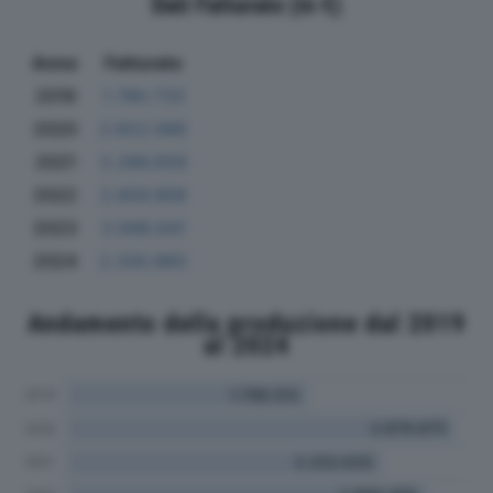
Dati Fatturato (in €)
Anno
Fatturato
2019
1.780.733
2020
2.822.066
2021
2.286.659
2022
2.656.908
2023
2.948.641
2024
2.330.883
Andamento della produzione dal 2019
al 2024