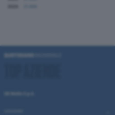
2024
21.844
QN Media S.p.A.
CATEGORIE