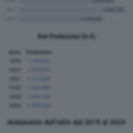
Dati Produzione (in €)
Anno
Produzione
2019
1.786.512
2020
2.876.875
2021
2.332.630
2022
2.666.366
2023
2.963.144
2024
2.368.849
Andamento dell'utile dal 2019 al 2024