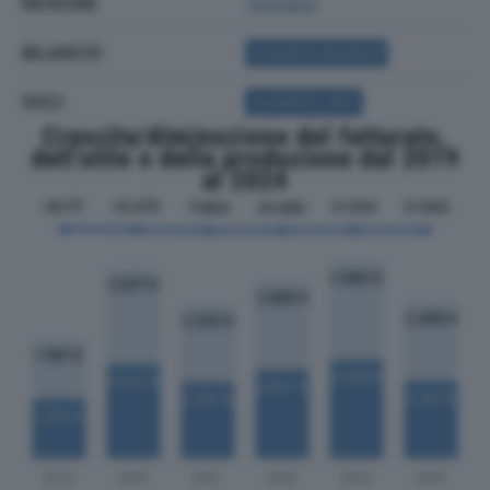
REGIONE
Toscana
BILANCIO
ACQUISTA BILANCIO
SOCI
ACQUISTA SOCI
Crescita/diminuzione del fatturato,
dell'utile e della produzione dal 2019
al 2024