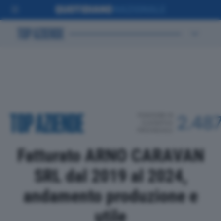
POSIZIONE IN
2.48
CLASSIFICA
PROVINCIALE
Fatturato ARNO CARAVAN
SRL dal 2019 al 2024,
andamento produzione e
utile