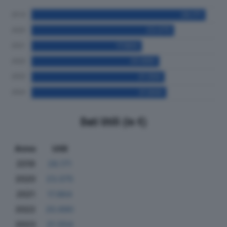
Dati Utili (in €)
Anno
Utili
2019
28.171
2020
23.075
2021
17.864
2022
20.690
2023
21.554