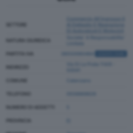
Commercio All'ingrosso E
SETTORE
Al Dettaglio E Riparazione
Di Autoveicoli E Motocicli
Societa' A Responsabilita'
NATURA GIURIDICA
Limitata
PARTITA IVA
06550060484
ACQUISTA VISURA
Via Di Le Prata 114/6 -
INDIRIZZO
50041
COMUNE
Calenzano
TELEFONO
0558869626
NUMERO DI ADDETTI
5
PROVINCIA
FI