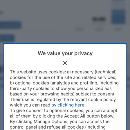
na
A BILANCIO
A SOCI
We value your privacy
azienda
This website uses cookies: a) necessary (technical)
cookies for the use of the site and related services;
lupo Fiorentino, in Via Cerreto Sannita 4, operante nel s
b) optional cookies (analytics and profiling, including
06917580489, l'azienda si posiziona al 1.118° posto nella cl
third-party cookies to show you personalized ads
based on your browsing habits) subject to consent.
Their use is regulated by the relevant cookie policy,
which you can read
by clicking here
.
To give consent to optional cookies, you can accept
all of them by clicking the Accept All button below.
By clicking Manage Options, you can access the
control panel and refuse all cookies (including