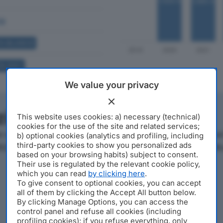
na
A BILANCIO
A SOCI
We value your privacy
azienda
This website uses cookies: a) necessary (technical)
cookies for the use of the site and related services;
de a Lastra A Signa, in Via Livornese 277, operante nel s
b) optional cookies (analytics and profiling, including
third-party cookies to show you personalized ads
20486, l'azienda si posiziona al 2.342° posto nella classific
based on your browsing habits) subject to consent.
Their use is regulated by the relevant cookie policy,
which you can read
by clicking here
.
To give consent to optional cookies, you can accept
all of them by clicking the Accept All button below.
By clicking Manage Options, you can access the
control panel and refuse all cookies (including
profiling cookies); if you refuse everything, only