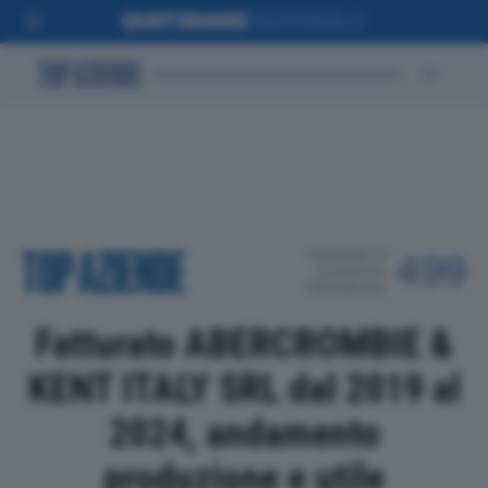
POSIZIONE IN
499
CLASSIFICA
PROVINCIALE
Fatturato ABERCROMBIE &
KENT ITALY SRL dal 2019 al
2024, andamento
produzione e utile