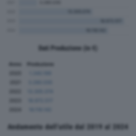
Dati Produzione (in €)
Anno
Produzione
2020
1.340.199
2021
3.280.035
2022
13.305.074
2023
18.972.517
2024
16.118.142
Andamento dell'utile dal 2019 al 2024