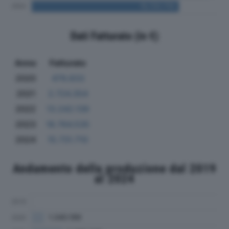
Dati Fatturato (in €)
Anno
Fatturato
2020
479.833
2021
2.724.354
2022
13.242.139
2023
18.764.535
2024
15.731.710
Andamento della produzione dal 2019
al 2024