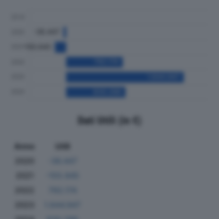
Dati Utili (in €)
Anno
Utili
2020
-36.447
2021
-155.945
2022
792.174
2023
1.644.947