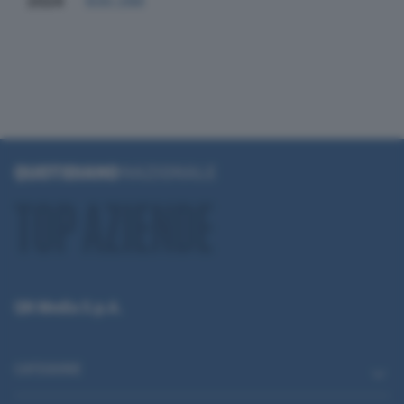
2024
830.286
QN Media S.p.A.
CATEGORIE