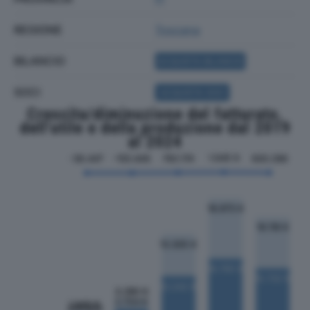
REGIONE
Toscana
BILANCIO
ACQUISTA BILANCIO
SOCI
ACQUISTA SOCI
Crescita/diminuzione del fatturato,
dell'utile e della produzione dal 2019
al 2024