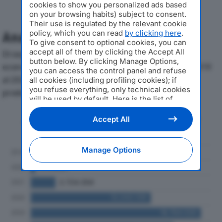
cookies to show you personalized ads based
on your browsing habits) subject to consent.
Their use is regulated by the relevant cookie
policy, which you can read
by clicking here
.
Analisi Economica 2019-2024
To give consent to optional cookies, you can
accept all of them by clicking the Accept All
Di seguito l'andamento dei principali indicatori
button below. By clicking Manage Options,
economici di ABERCROMBIE & KENT ITALY SRLdal 2019
you can access the control panel and refuse
al 2024, con particolare attenzione a fatturato,
all cookies (including profiling cookies); if
you refuse everything, only technical cookies
produzione e utile d'esercizio.
will be used by default. Here is the list of
providers
. Cookie consent will be stored and
applied also to the other websites of
Andamento del fatturato dal 2019
Accept All
Editoriale Nazionale and their subdomains. By
al 2024
expressing your choice on this site, you will
therefore not be asked again on other
Manage Options
Editoriale Nazionale websites that use the
same consent management platform (CMP).
You can still modify or withdraw your choice
at any time through the “Privacy Settings”
section.