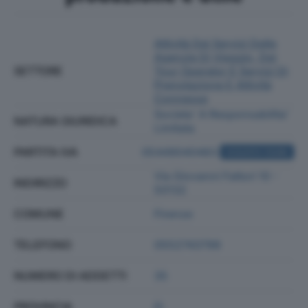
Attività Dei Servizi Delle
Agenzie Di Viaggio, Dei
SETTORE
Tour Operator E Servizi Di
Prenotazione E Attività
Connesse
Societa' A Responsabilita'
NATURA GIURIDICA
Limitata
PARTITA IVA
05449040483
ACQUISTA VISURA
Via Giovanni Fattori 10 -
INDIRIZZO
50132
COMUNE
Firenze
TELEFONO
0552743799
NUMERO DI ADDETTI
35
PROVINCIA
FI