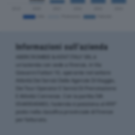
Informazioni sull’azienda
ABERCROMBIE & KENT ITALY SRL è
un'azienda con sede a Firenze, in Via
Giovanni Fattori 10, operante nel settore
Attività Dei Servizi Delle Agenzie Di Viaggio,
Dei Tour Operator E Servizi Di Prenotazione
E Attività Connesse. Con la partita IVA
05449040483, l'azienda si posiziona al 499°
posto nella classifica provinciale di Firenze
per fatturato.