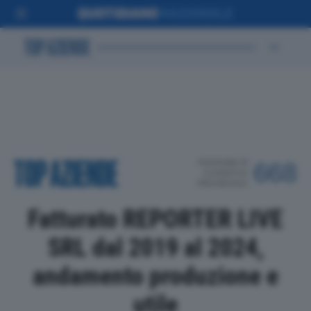
POSIZIONE IN
668
CLASSIFICA
PROVINCIALE
Fatturato REPORTER LIVE
SRL dal 2019 al 2024,
andamento produzione e
utile