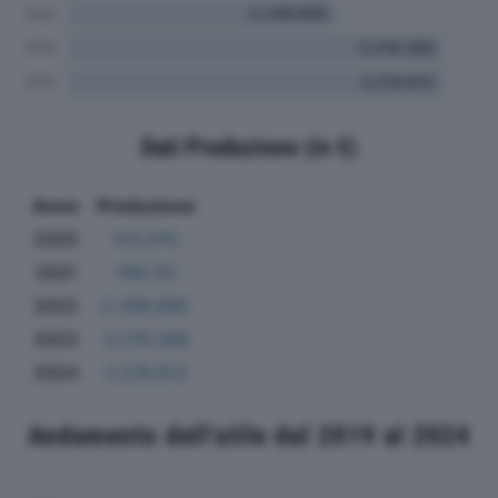
Dati Produzione (in €)
Anno
Produzione
2020
913.915
2021
768.151
2022
2.299.895
2023
3.219.398
2024
3.219.613
Andamento dell'utile dal 2019 al 2024