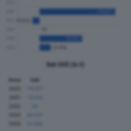
Dati Utili (in €)
Anno
Utili
2020
176.977
2021
-16.632
2022
50
2023
99.537
2024
25.994