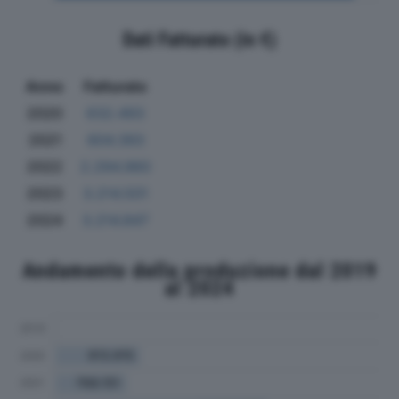
Dati Fatturato (in €)
Anno
Fatturato
2020
632.493
2021
604.393
2022
2.294.960
2023
3.214.501
2024
3.214.847
Andamento della produzione dal 2019
al 2024