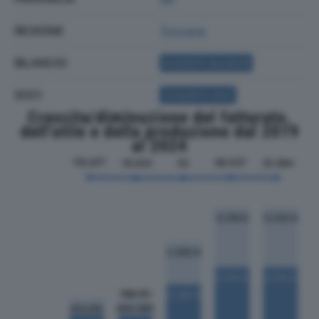
REGIONE
Toscana
BILANCIO
ACQUISTA BILANCIO
SOCI
ACQUISTA SOCI
Crescita/diminuzione del fatturato,
dell'utile e della produzione dal 2019
al 2024