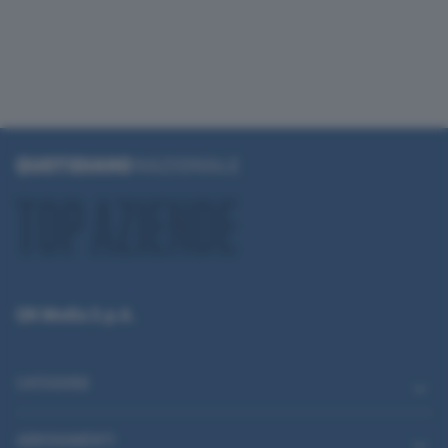
QN Media S.p.A.
CATEGORIE
ABBONAMENTI