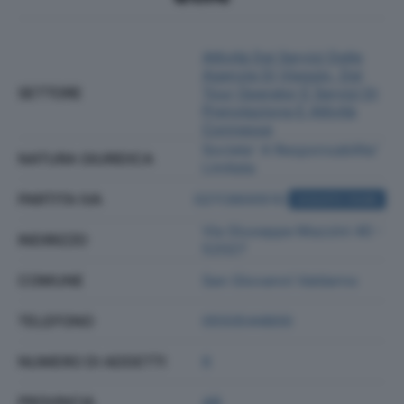
Attività Dei Servizi Delle
Agenzie Di Viaggio, Dei
SETTORE
Tour Operator E Servizi Di
Prenotazione E Attività
Connesse
Societa' A Responsabilita'
NATURA GIURIDICA
Limitata
PARTITA IVA
02113600510
ACQUISTA VISURA
Via Giuseppe Mazzini 40 -
INDIRIZZO
52027
COMUNE
San Giovanni Valdarno
TELEFONO
0550544800
NUMERO DI ADDETTI
6
PROVINCIA
AR