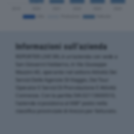
Informazioni sull’azienda
REPORTER LIVE SRL è un'azienda con sede a
San Giovanni Valdarno, in Via Giuseppe
Mazzini 40, operante nel settore Attività Dei
Servizi Delle Agenzie Di Viaggio, Dei Tour
Operator E Servizi Di Prenotazione E Attività
Connesse. Con la partita IVA 02113600510,
l'azienda si posiziona al 668° posto nella
classifica provinciale di Arezzo per fatturato.