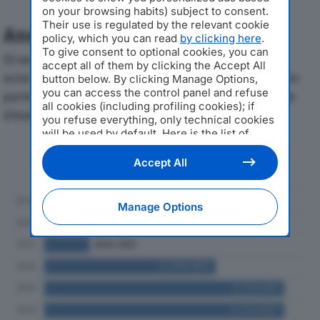
on your browsing habits) subject to consent.
Their use is regulated by the relevant cookie
Analisi Economica 2019-2024
policy, which you can read
by clicking here
.
To give consent to optional cookies, you can
Di seguito l'andamento dei principali indicatori
accept all of them by clicking the Accept All
economici di REPORTER LIVE SRLdal 2019 al 2024, con
button below. By clicking Manage Options,
you can access the control panel and refuse
particolare attenzione a fatturato, produzione e utile
all cookies (including profiling cookies); if
d'esercizio.
you refuse everything, only technical cookies
will be used by default. Here is the list of
providers
. Cookie consent will be stored and
Andamento del fatturato dal 2019
applied also to the other websites of
Accept All
al 2024
Editoriale Nazionale and their subdomains. By
expressing your choice on this site, you will
therefore not be asked again on other
Manage Options
Editoriale Nazionale websites that use the
same consent management platform (CMP).
You can still modify or withdraw your choice
at any time through the “Privacy Settings”
section.