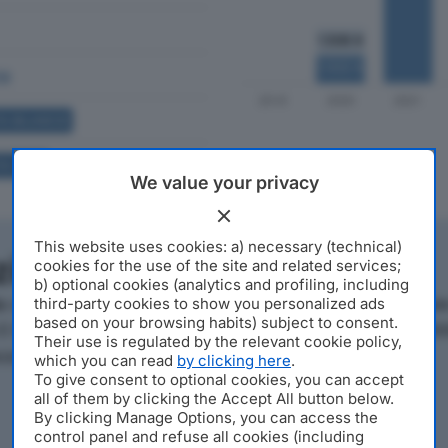
na
A BILANCIO
A SOCI
We value your privacy
This website uses cookies: a) necessary (technical)
azienda
cookies for the use of the site and related services;
b) optional cookies (analytics and profiling, including
on sede a Arezzo, in Localita' San Zeno Zona Industriale
third-party cookies to show you personalized ads
based on your browsing habits) subject to consent.
 E Oreficeria E Articoli Connessi. Con la partita IVA 0181930
Their use is regulated by the relevant cookie policy,
ezzo per fatturato.
which you can read
by clicking here
.
To give consent to optional cookies, you can accept
all of them by clicking the Accept All button below.
By clicking Manage Options, you can access the
control panel and refuse all cookies (including