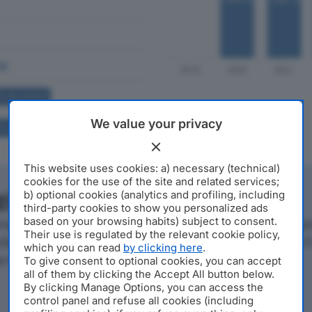
na
A BILANCIO
We value your privacy
A SOCI
This website uses cookies: a) necessary (technical)
cookies for the use of the site and related services;
azienda
b) optional cookies (analytics and profiling, including
third-party cookies to show you personalized ads
based on your browsing habits) subject to consent.
anuova Bracciolini, in Via Vecchia 38, operante nel setto
Their use is regulated by the relevant cookie policy,
Domestico Non Elettriche. Con la partita IVA 01632970511, 
which you can read
by clicking here
.
er fatturato.
To give consent to optional cookies, you can accept
all of them by clicking the Accept All button below.
By clicking Manage Options, you can access the
control panel and refuse all cookies (including