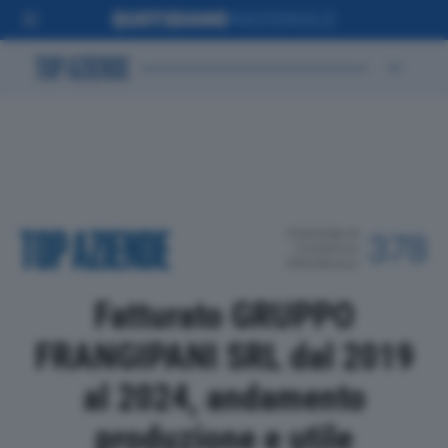
POSIZIONE IN
378
CLASSIFICA
PROVINCIALE
Fatturato GRUPPO
FRANGIPANI SRL dal 2019
al 2024, andamento
produzione e utile