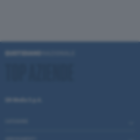
QN Media S.p.A.
CATEGORIE
ABBONAMENTI