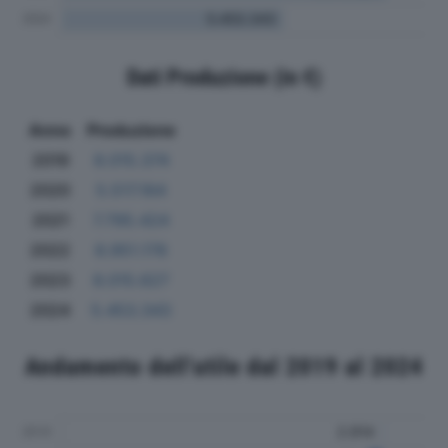
Dati Produzione (in €)
Anno
Produzione
2019
8.015.374
2020
5.517.164
2021
7.795.424
2022
8.951.178
2023
8.015.627
2024
5.453.343
Andamento dell'utile dal 2019 al 2024