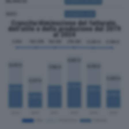
BILANCIO
ACQUISTA BILANCIO
SOCI
ACQUISTA SOCI
Crescita/diminuzione del fatturato,
dell'utile e della produzione dal 2019
al 2024