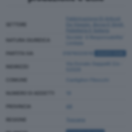
Fabbricazione Di Articoli
SETTORE
Da Viaggio, Borse E Simili,
Pelletteria E Selleria
Societa' A Responsabilita'
NATURA GIURIDICA
Limitata
PARTITA IVA
01976020519
ACQUISTA VISURA
Via Donato Geppetti 2/a -
INDIRIZZO
52029
COMUNE
Castiglion Fibocchi
NUMERO DI ADDETTI
19
PROVINCIA
AR
REGIONE
Toscana