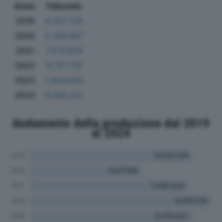
Anno
Fatturato
2019
8.007.728
2020
5.266.887
2021
7.576.839
2022
8.751.176
2023
7.654.628
2024
6.068.251
Andamento della produzione dal 2019
al 2024