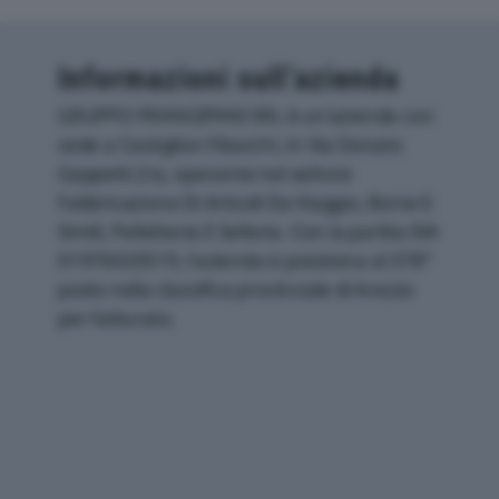
Informazioni sull’azienda
GRUPPO FRANGIPANI SRL è un'azienda con
sede a Castiglion Fibocchi, in Via Donato
Geppetti 2/a, operante nel settore
Fabbricazione Di Articoli Da Viaggio, Borse E
Simili, Pelletteria E Selleria. Con la partita IVA
01976020519, l'azienda si posiziona al 378°
posto nella classifica provinciale di Arezzo
per fatturato.