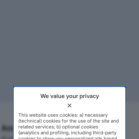
We value your privacy
This website uses cookies: a) necessary
(technical) cookies for the use of the site and
Analisi Economica 2019-2024
related services; b) optional cookies
(analytics and profiling, including third-party
Di seguito l'andamento dei principali indicatori
cookies to show you personalized ads based