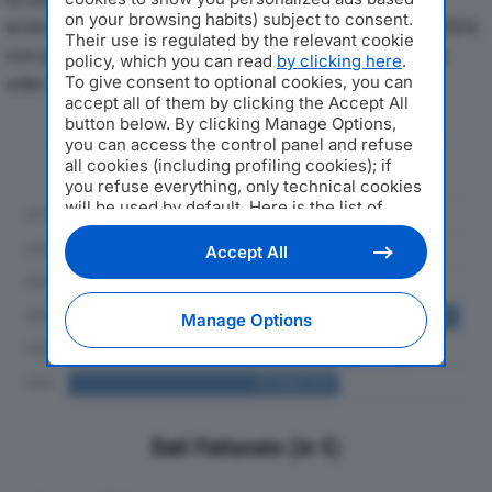
on your browsing habits) subject to consent.
economici di GRUPPO FRANGIPANI SRLdal 2019 al 2024,
Their use is regulated by the relevant cookie
con particolare attenzione a fatturato, produzione e
policy, which you can read
by clicking here
.
utile d'esercizio.
To give consent to optional cookies, you can
accept all of them by clicking the Accept All
button below. By clicking Manage Options,
Andamento del fatturato dal 2019
you can access the control panel and refuse
al 2024
all cookies (including profiling cookies); if
you refuse everything, only technical cookies
will be used by default. Here is the list of
providers
. Cookie consent will be stored and
applied also to the other websites of
Accept All
Editoriale Nazionale and their subdomains. By
expressing your choice on this site, you will
therefore not be asked again on other
Manage Options
Editoriale Nazionale websites that use the
same consent management platform (CMP).
You can still modify or withdraw your choice
at any time through the “Privacy Settings”
section.
Dati Fatturato (in €)