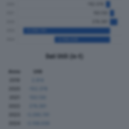
Dati Utili (in €)
Anno
Utili
2019
2.914
2020
-152.378
2021
150.130
2022
276.391
2023
-3.290.741
2024
-2.106.039