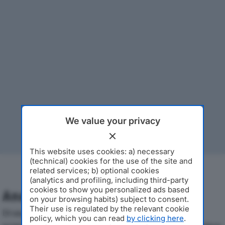
We value your privacy
This website uses cookies: a) necessary
(technical) cookies for the use of the site and
related services; b) optional cookies
(analytics and profiling, including third-party
cookies to show you personalized ads based
Analisi Economica 2019-2024
on your browsing habits) subject to consent.
Their use is regulated by the relevant cookie
Di seguito l'andamento dei principali indicatori
policy, which you can read
by clicking here
.