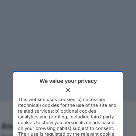
We value your privacy
This website uses cookies: a) necessary
(technical) cookies for the use of the site and
related services; b) optional cookies
(analytics and profiling, including third-party
cookies to show you personalized ads based
Analisi Economica 2019-2024
on your browsing habits) subject to consent.
Their use is regulated by the relevant cookie