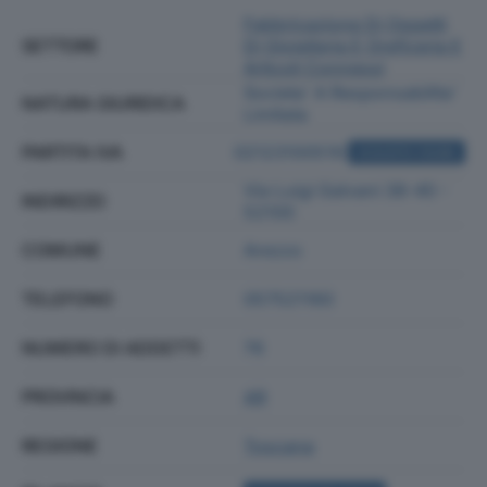
Fabbricazione Di Oggetti
SETTORE
Di Gioielleria E Oreficeria E
Articoli Connessi
Societa' A Responsabilita'
NATURA GIURIDICA
Limitata
PARTITA IVA
02123100519
ACQUISTA VISURA
Via Luigi Galvani 38-40 -
INDIRIZZO
52100
COMUNE
Arezzo
TELEFONO
057521160
NUMERO DI ADDETTI
76
PROVINCIA
AR
REGIONE
Toscana