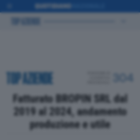
POSIZIONE IN
304
CLASSIFICA
PROVINCIALE
Fatturato BROPIN SRL dal
2019 al 2024, andamento
produzione e utile