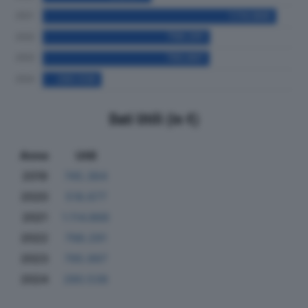
Dati Utili (in €)
Anno
Utili
2019
745.364
2020
518.677
2021
1.114.866
2022
798.291
2023
795.997
2024
280.538