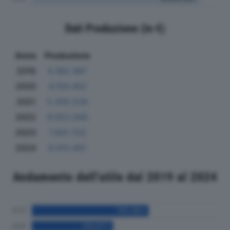
Dati Produzione (in €)
Anno
Produzione
2019
4.382.487
2020
4.159.452
2021
5.305.529
2022
6.552.049
2023
7.931.722
2024
8.012.401
Andamento dell'utile dal 2019 al 2024