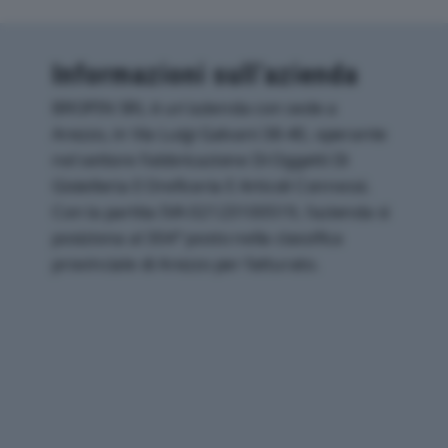
Informazioni sull’azienda
BROPIN SRL è un'azienda con sede a
Arezzo, in Via Luigi Galvani 38-40, operante
nel settore Fabbricazione Di Oggetti Di
Gioielleria E Oreficeria E Articoli Connessi.
Con la partita IVA 02123100519, l'azienda si
posiziona al 304° posto nella classifica
provinciale di Arezzo per fatturato.