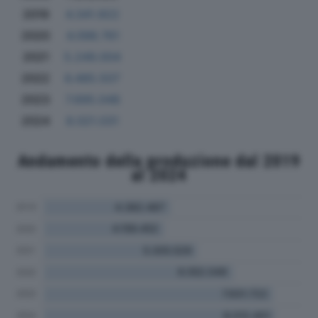
2019
4.341.922
2020
4.098.761
2021
5.249.004
2022
6.485.507
2023
7.695.048
2024
8.021.031
Andamento della produzione dal 2019
al 2024