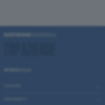
QN Media S.p.A.
CATEGORIE
ABBONAMENTI