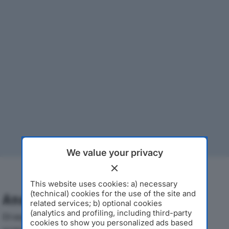
We value your privacy
This website uses cookies: a) necessary
(technical) cookies for the use of the site and
Analisi Economica 2019-2024
related services; b) optional cookies
(analytics and profiling, including third-party
Di seguito l'andamento dei principali indicatori
cookies to show you personalized ads based