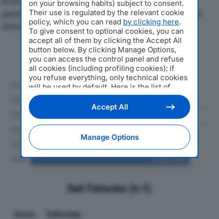
economici di BROPIN SRLdal 2019 al 2024, con
on your browsing habits) subject to consent.
particolare attenzione a fatturato, produzione e utile
Their use is regulated by the relevant cookie
policy, which you can read
by clicking here
.
d'esercizio.
To give consent to optional cookies, you can
accept all of them by clicking the Accept All
button below. By clicking Manage Options,
Andamento del fatturato dal 2019
you can access the control panel and refuse
al 2024
all cookies (including profiling cookies); if
you refuse everything, only technical cookies
will be used by default. Here is the list of
providers
. Cookie consent will be stored and
applied also to the other websites of
Accept All
Editoriale Nazionale and their subdomains. By
expressing your choice on this site, you will
therefore not be asked again on other
Manage Options
Editoriale Nazionale websites that use the
same consent management platform (CMP).
You can still modify or withdraw your choice
at any time through the “Privacy Settings”
section.
Dati Fatturato (in €)
Anno
Fatturato