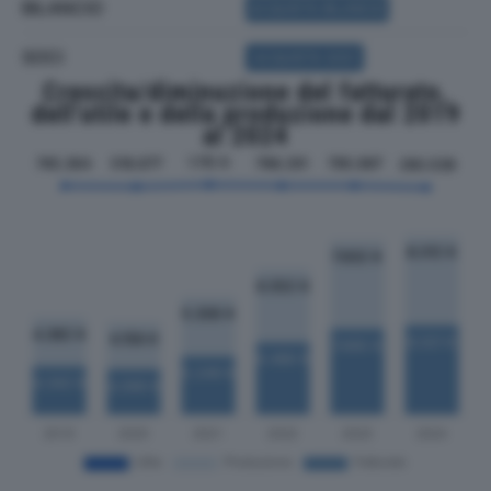
BILANCIO
ACQUISTA BILANCIO
SOCI
ACQUISTA SOCI
Crescita/diminuzione del fatturato,
dell'utile e della produzione dal 2019
al 2024