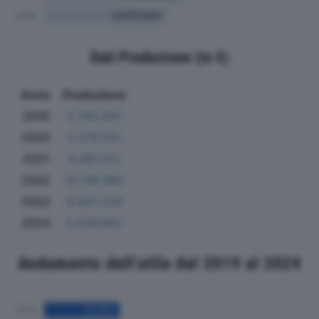
Dati Produzione (in €)
Anno
Produzione
2019
5.743.207
2020
5.279.315
2021
8.901.511
2022
10.318.993
2023
6.425.220
2024
5.676.942
Andamento dell'utile dal 2019 al 2024