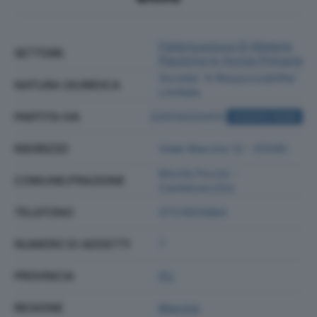
Fabbricazione Di Materie
SETTORE
Plastiche In Forme Primarie
Societa' A Responsabilita'
NATURA GIURIDICA
Limitata
PARTITA IVA
02610020410
ACQUISTA VISURA
INDIRIZZO
Viale Marche 12 - 61040
Monte Porzio -
COMUNE/FRAZIONE
Castelvecchio
TELEFONO
0721955884
NUMERO DI ADDETTI
7
PROVINCIA
PU
REGIONE
Marche