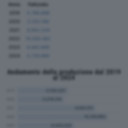
Anno
Fatturato
2019
5.788.898
2020
5.252.166
2021
8.952.234
2022
10.030.462
2023
6.442.666
2024
5.728.866
Andamento della produzione dal 2019
al 2024