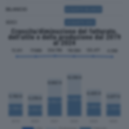
BILANCIO
ACQUISTA BILANCIO
SOCI
ACQUISTA SOCI
Crescita/diminuzione del fatturato,
dell'utile e della produzione dal 2019
al 2024