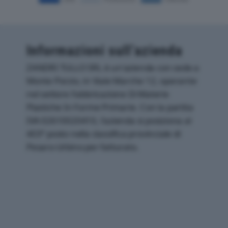
Informazioni sull’azienda
ZANDRI TULLO SRL è un'azienda con sede a
Monte Porzio, in Viale Marche 12, operante
nel settore Fabbricazione Di Materie
Plastiche In Forme Primarie. Con la partita
IVA 02610020410, l'azienda si posiziona al
403° posto nella classifica provinciale di
Pesaro-Urbino per fatturato.