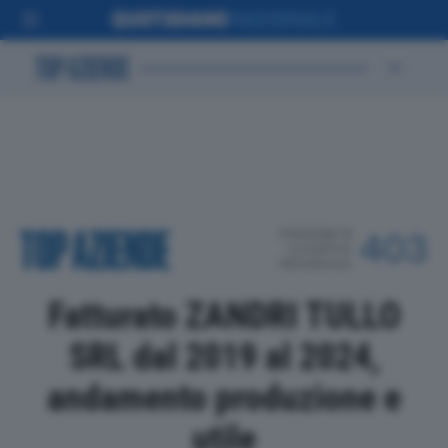
POSIZIONE IN
403
CLASSIFICA
PROVINCIALE
Fatturato ZANDRI TULLO
SRL dal 2019 al 2024,
andamento produzione e
utile