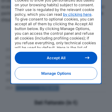
Di seguito l'andamento dei principali indicatori
cookies to show you personalized ads based
on your browsing habits) subject to consent.
economici di ZANDRI TULLO SRLdal 2019 al 2024, con
Their use is regulated by the relevant cookie
particolare attenzione a fatturato, produzione e utile
policy, which you can read
by clicking here
.
To give consent to optional cookies, you can
d'esercizio.
accept all of them by clicking the Accept All
button below. By clicking Manage Options,
Andamento del fatturato dal 2019
you can access the control panel and refuse
al 2024
all cookies (including profiling cookies); if
you refuse everything, only technical cookies
will be used by default. Here is the list of
providers
. Cookie consent will be stored and
applied also to the other websites of
Accept All
Editoriale Nazionale and their subdomains. By
expressing your choice on this site, you will
therefore not be asked again on other
Manage Options
Editoriale Nazionale websites that use the
same consent management platform (CMP).
You can still modify or withdraw your choice
at any time through the “Privacy Settings”
section.
Dati Fatturato (in €)