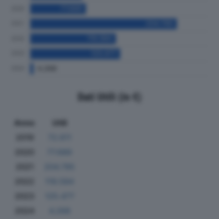
Dati Utili (in €)
Anno
Utili
2019
72.611
2020
77.689
2021
204.795
2022
119.584
2023
125.477
2024
4.268