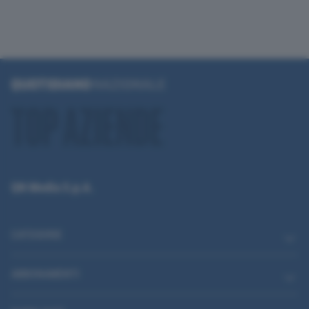
QN Media S.p.A.
CATEGORIE
ABBONAMENTI