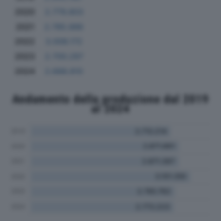
2020
2.779.803
2021
2.785.886
2022
3.008.172
2023
2.700.297
2024
2.688.810
Andamento della produzione dal 2019
al 2024