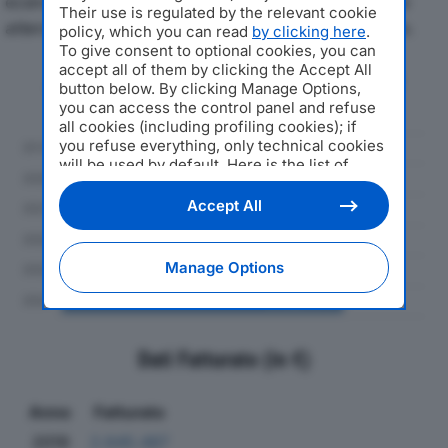
economici di UF SRLdal 2019 al 2024, con particolare
Their use is regulated by the relevant cookie
attenzione a fatturato, produzione e utile d'esercizio.
policy, which you can read
by clicking here
.
To give consent to optional cookies, you can
accept all of them by clicking the Accept All
Andamento del fatturato dal 2019
button below. By clicking Manage Options,
al 2024
you can access the control panel and refuse
all cookies (including profiling cookies); if
you refuse everything, only technical cookies
will be used by default. Here is the list of
providers
. Cookie consent will be stored and
applied also to the other websites of
Accept All
Editoriale Nazionale and their subdomains. By
expressing your choice on this site, you will
therefore not be asked again on other
Manage Options
Editoriale Nazionale websites that use the
same consent management platform (CMP).
You can still modify or withdraw your choice
at any time through the “Privacy Settings”
section.
Dati Fatturato (in €)
Anno
Fatturato
2019
2.645.487