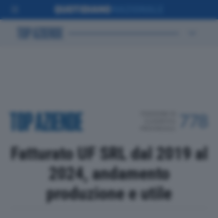
POSIZIONE IN
778
CLASSIFICA
PROVINCIALE
Fatturato UF SRL dal 2019 al
2024, andamento
produzione e utile