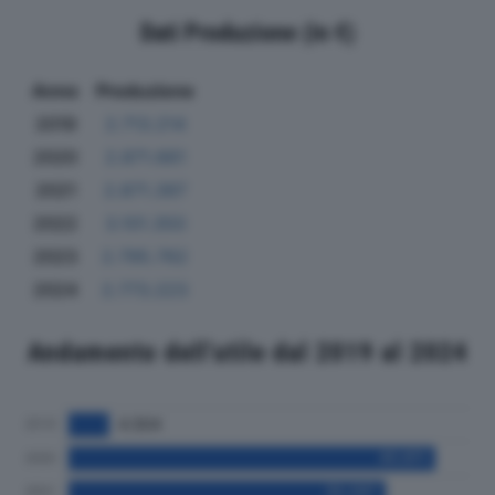
Dati Produzione (in €)
Anno
Produzione
2019
2.713.214
2020
2.871.661
2021
2.871.397
2022
3.101.350
2023
2.795.762
2024
2.773.223
Andamento dell'utile dal 2019 al 2024