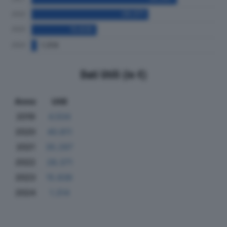
Dati Utili (in €)
Anno
Utili
2019
4.504
2020
40.811
2021
35.297
2022
28.371
2023
15.836
2024
1.314