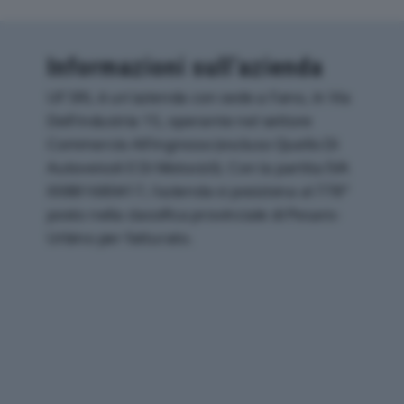
Informazioni sull’azienda
UF SRL è un'azienda con sede a Fano, in Via
Dell'industria 15, operante nel settore
Commercio All'ingrosso (escluso Quello Di
Autoveicoli E Di Motocicli). Con la partita IVA
00881680417, l'azienda si posiziona al 778°
posto nella classifica provinciale di Pesaro-
Urbino per fatturato.