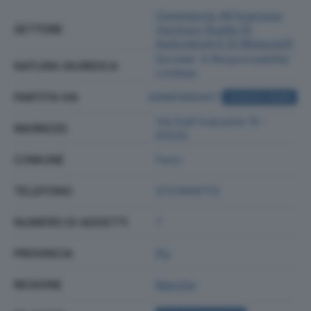
Commercio All'ingrosso
SETTORE
(escluso Quello Di
Autoveicoli E Di Motocicli)
Societa' A Responsabilita'
NATURA GIURIDICA
Limitata
PARTITA IVA
00881680417
ACQUISTA VISURA
Via Dell'industria 15 -
INDIRIZZO
61032
COMUNE
Fano
TELEFONO
0721806713
NUMERO DI ADDETTI
7
PROVINCIA
PU
REGIONE
Marche