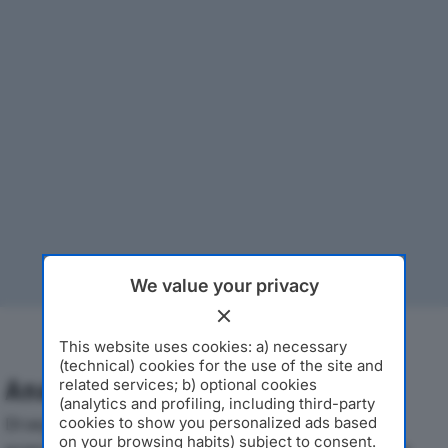
We value your privacy
This website uses cookies: a) necessary
(technical) cookies for the use of the site and
Analisi Economica 2019-2024
related services; b) optional cookies
(analytics and profiling, including third-party
Di seguito l'andamento dei principali indicatori
cookies to show you personalized ads based
on your browsing habits) subject to consent.