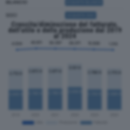
BILANCIO
ACQUISTA BILANCIO
SOCI
ACQUISTA SOCI
Crescita/diminuzione del fatturato,
dell'utile e della produzione dal 2019
al 2024