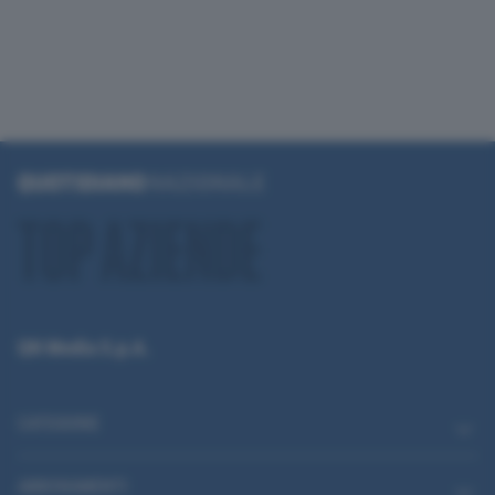
QN Media S.p.A.
CATEGORIE
ABBONAMENTI