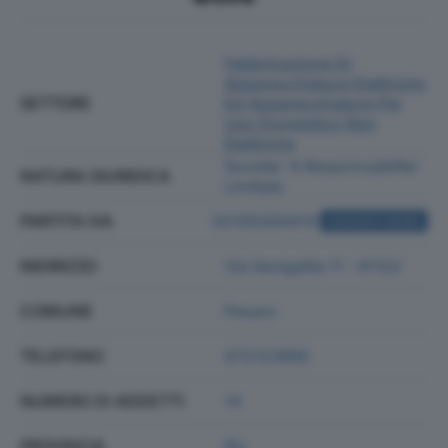
Fabbricazione Di
Apparecchiature Elettriche
SETTORE
Ed Apparecchiature Per
Uso Domestico Non
Elettriche
Societa' A Responsabilita'
NATURA GIURIDICA
Limitata
PARTITA IVA
02105000414
ACQUISTA VISURA
INDIRIZZO
Via Senigallia 11 - 61122
COMUNE
Pesaro
TELEFONO
072123995
NUMERO DI ADDETTI
14
PROVINCIA
PU