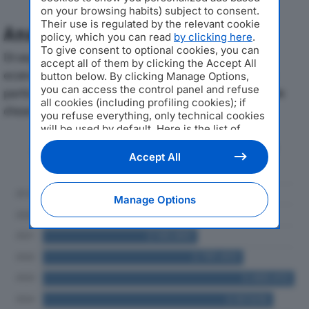
on your browsing habits) subject to consent.
Their use is regulated by the relevant cookie
Analisi Economica 2019-2024
policy, which you can read
by clicking here
.
To give consent to optional cookies, you can
Di seguito l'andamento dei principali indicatori
accept all of them by clicking the Accept All
economici di TECNO LUCE SRLdal 2019 al 2024, con
button below. By clicking Manage Options,
you can access the control panel and refuse
particolare attenzione a fatturato, produzione e utile
all cookies (including profiling cookies); if
d'esercizio.
you refuse everything, only technical cookies
will be used by default. Here is the list of
providers
. Cookie consent will be stored and
Andamento del fatturato dal 2019
applied also to the other websites of
Accept All
al 2024
Editoriale Nazionale and their subdomains. By
expressing your choice on this site, you will
therefore not be asked again on other
Manage Options
Editoriale Nazionale websites that use the
same consent management platform (CMP).
You can still modify or withdraw your choice
at any time through the “Privacy Settings”
section.