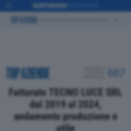
POSIZIONE IN
667
CLASSIFICA
PROVINCIALE
Fatturato TECNO LUCE SRL
dal 2019 al 2024,
andamento produzione e
utile