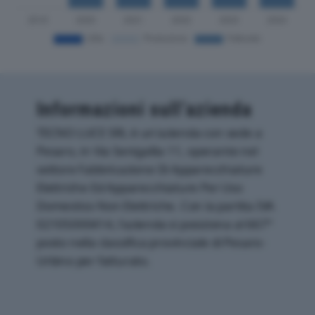
Informazioni sull’azienda
TECNO LUCE SRL è un'azienda con sede a
Pesaro, in Via Senigallia 11, operante nel
settore Fabbricazione Di Apparecchiature
Elettriche Ed Apparecchiature Per Uso
Domestico Non Elettriche. Con la partita IVA
02105000414, l'azienda si posiziona al 667°
posto nella classifica provinciale di Pesaro-
Urbino per fatturato.