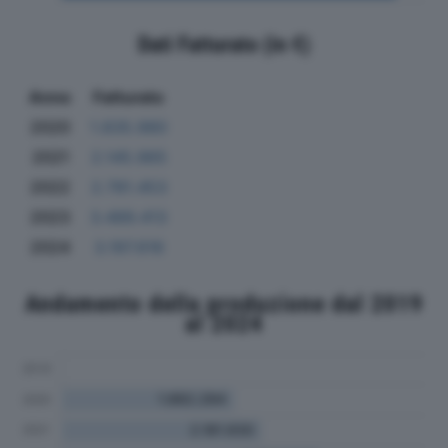
Dati Fatturato (in €)
Anno
Fatturato
2020
1.835.980
2021
2.145.965
2022
2.781.453
2023
3.489.413
2024
3.197.616
Andamento della produzione dal 2019
al 2024