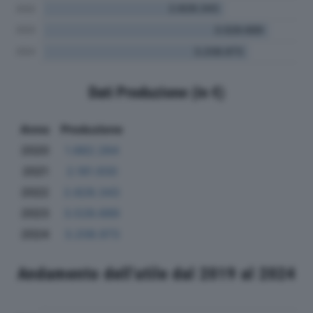
Dati Produzione (in €)
Anno
Produzione
2020
1.882.284
2021
2.181.930
2022
2.828.343
2023
3.528.689
2024
3.208.973
Andamento dell'utile dal 2019 al 2024