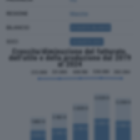
REGIONE
Marche
BILANCIO
ACQUISTA BILANCIO
SOCI
ACQUISTA SOCI
Crescita/diminuzione del fatturato,
dell'utile e della produzione dal 2019
al 2024