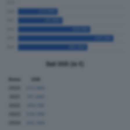
Dati Utili (in €)
Anno
Utili
2020
223.969
2021
251.890
2022
408.186
2023
539.086
2024
392.094