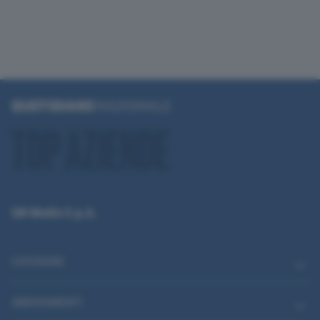
QN Media S.p.A.
CATEGORIE
ABBONAMENTI