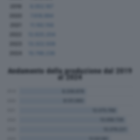
2019
8.052.167
2020
7.618.994
2021
11.192.156
2022
12.625.204
2023
13.322.509
2024
10.748.236
Andamento della produzione dal 2019
al 2024