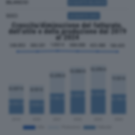
BILANCIO
ACQUISTA BILANCIO
SOCI
ACQUISTA SOCI
Crescita/diminuzione del fatturato,
dell'utile e della produzione dal 2019
al 2024