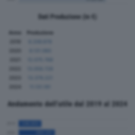
Dati Produzione (in €)
Anno
Produzione
2019
8.206.878
2020
8.131.060
2021
12.075.768
2022
13.058.728
2023
13.379.221
2024
11.131.191
Andamento dell'utile dal 2019 al 2024