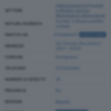
Fabbricazione Di Prodotti
SETTORE
In Metallo (esclusi
Macchinari E Attrezzature)
Societa' A Responsabilita'
NATURA GIURIDICA
Limitata
PARTITA IVA
01139660417
ACQUISTA VISURA
Via Thomas Alva Edison
INDIRIZZO
3/5/7 - 61033
COMUNE
Fermignano
TELEFONO
0722332402
NUMERO DI ADDETTI
35
PROVINCIA
PU
REGIONE
Marche