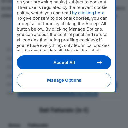
Di seguito l'andamento dei principali indicatori
on your browsing habits) subject to consent.
economici di S.G.M. SRLdal 2019 al 2024, con particolare
Their use is regulated by the relevant cookie
policy, which you can read
by clicking here
.
attenzione a fatturato, produzione e utile d'esercizio.
To give consent to optional cookies, you can
accept all of them by clicking the Accept All
button below. By clicking Manage Options,
Andamento del fatturato dal 2019
you can access the control panel and refuse
al 2024
all cookies (including profiling cookies); if
you refuse everything, only technical cookies
will be used by default. Here is the list of
providers
. Cookie consent will be stored and
applied also to the other websites of
Accept All
Editoriale Nazionale and their subdomains. By
expressing your choice on this site, you will
therefore not be asked again on other
Manage Options
Editoriale Nazionale websites that use the
same consent management platform (CMP).
You can still modify or withdraw your choice
at any time through the “Privacy Settings”
section.
Dati Fatturato (in €)
Anno
Fatturato