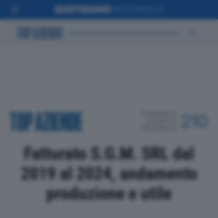
POSIZIONE IN
210
CLASSIFICA
PROVINCIALE
Fatturato S.G.M. SRL dal
2019 al 2024, andamento
produzione e utile