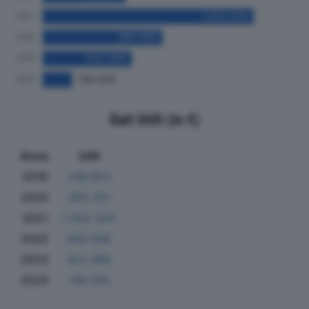
Dati Utili (in €)
Anno
Utili
2019
246.853
2020
393.331
2021
1.002.344
2022
569.068
2023
422.496
2024
139.425