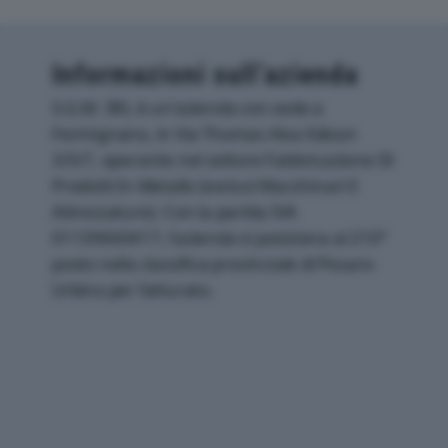
Informazioni sull’azienda
S.G.M. SRL è un'azienda con sede a
Fermignano, in Via Thomas Alva Edison
3/5/7, operante nel settore Fabbricazione Di
Prodotti In Metallo (esclusi Macchinari E
Attrezzature). Con la partita IVA
01139660417, l'azienda si posiziona al 210°
posto nella classifica provinciale di Pesaro-
Urbino per fatturato.