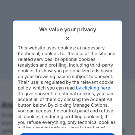
We value your privacy
This website uses cookies: a) necessary
(technical) cookies for the use of the site and
related services; b) optional cookies
(analytics and profiling, including third-party
cookies to show you personalized ads based
on your browsing habits) subject to consent.
Their use is regulated by the relevant cookie
policy, which you can read
by clicking here
.
To give consent to optional cookies, you can
accept all of them by clicking the Accept All
Analisi Economica 2019-2024
button below. By clicking Manage Options,
you can access the control panel and refuse
Di seguito l'andamento dei principali indicatori
all cookies (including profiling cookies); if
economici di PREBORD SRLdal 2019 al 2024, con
you refuse everything, only technical cookies
will be used by default. Here is the list of
particolare attenzione a fatturato, produzione e utile
providers
. Cookie consent will be stored and