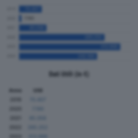
Dati Utili (in €)
Anno
Utili
2019
70.407
2020
7.190
2021
85.058
2022
265.252
2023
313.998