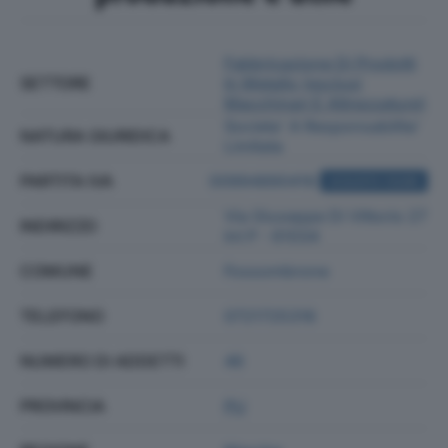
Fabbricazione Di Prodotti
SETTORE
In Metallo (esclusi
Macchinari E Attrezzature)
Societa' A Responsabilita'
NATURA GIURIDICA
Limitata
PARTITA IVA
00994890416
ACQUISTA VISURA
Via Giuseppe Di Vittorio 27
INDIRIZZO
Int P - 61034
COMUNE
Fossombrone
TELEFONO
0721725316
NUMERO DI ADDETTI
46
PROVINCIA
PU