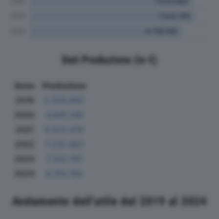
Dati Produzione (in €)
Anno
Produzione
2019
5.028.682
2020
4.645.148
2021
6.523.476
2022
7.233.482
2023
7.322.791
2024
6.755.160
Andamento dell'utile dal 2019 al 2024