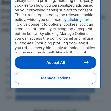
(analytics and profiling, including third-party
Analisi Economica 2019-2024
cookies to show you personalized ads based
on your browsing habits) subject to consent.
Di seguito l'andamento dei principali indicatori
Their use is regulated by the relevant cookie
economici di MECCANICA VADESE SRLdal 2019 al 2024,
policy, which you can read
by clicking here
.
con particolare attenzione a fatturato, produzione e
To give consent to optional cookies, you can
accept all of them by clicking the Accept All
utile d'esercizio.
button below. By clicking Manage Options,
you can access the control panel and refuse
Andamento del fatturato dal 2019
all cookies (including profiling cookies); if
al 2024
you refuse everything, only technical cookies
will be used by default. Here is the list of
providers
. Cookie consent will be stored and
applied also to the other websites of
Accept All
Editoriale Nazionale and their subdomains. By
expressing your choice on this site, you will
therefore not be asked again on other
Manage Options
Editoriale Nazionale websites that use the
same consent management platform (CMP).
You can still modify or withdraw your choice
at any time through the “Privacy Settings”
section.