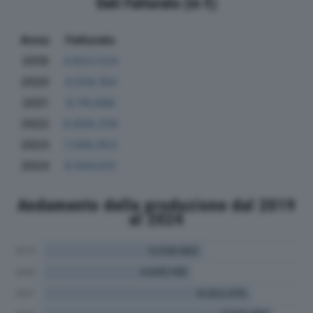
Dati Fatturato (in €)
Anno
Fatturato
2019
4.823.524
2020
4.558.164
2021
6.116.688
2022
6.806.259
2023
7.008.653
2024
6.564.631
Andamento della produzione dal 2019
al 2024