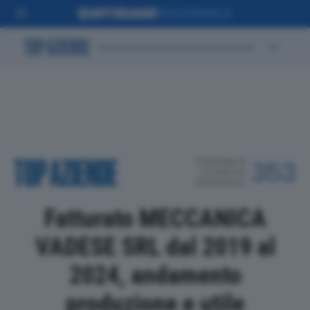
POSIZIONE IN
353
CLASSIFICA
PROVINCIALE
Fatturato MECCANICA
VADESE SRL dal 2019 al
2024, andamento
produzione e utile