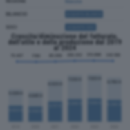
REGIONE
Marche
BILANCIO
ACQUISTA BILANCIO
SOCI
ACQUISTA SOCI
Crescita/diminuzione del fatturato,
dell'utile e della produzione dal 2019
al 2024