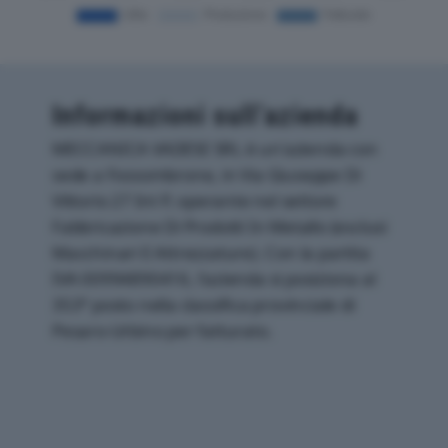
Informazioni sull’azienda
MECCANICA VADESE SRL è un'azienda con
sede a Fossombrone, in Via Giuseppe Di
Vittorio 27 Int P, operante nel settore
Fabbricazione Di Prodotti In Metallo (esclusi
Macchinari E Attrezzature). Con la partita
IVA 00994890416, l'azienda si posiziona al
353° posto nella classifica provinciale di
Pesaro-Urbino per fatturato.