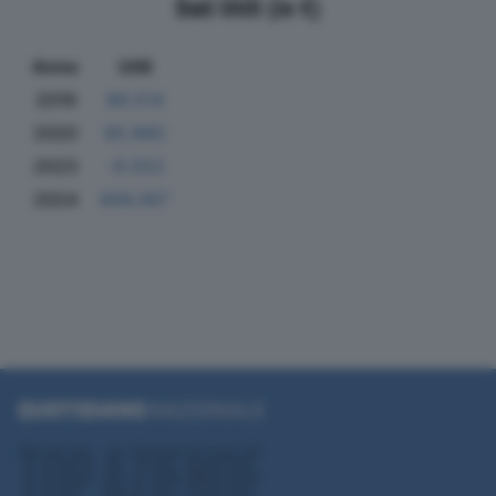
Dati Utili (in €)
Anno
Utili
2019
89.514
2020
85.860
2023
-9.553
2024
606.067