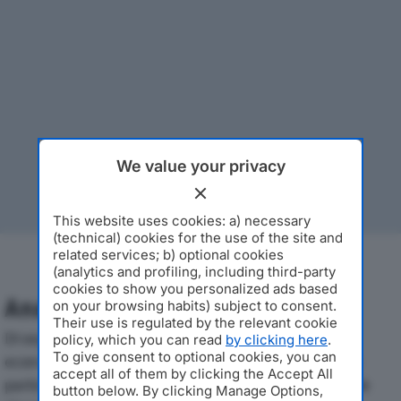
We value your privacy
This website uses cookies: a) necessary
(technical) cookies for the use of the site and
related services; b) optional cookies
(analytics and profiling, including third-party
cookies to show you personalized ads based
Analisi Economica 2019-2024
on your browsing habits) subject to consent.
Their use is regulated by the relevant cookie
Di seguito l'andamento dei principali indicatori
policy, which you can read
by clicking here
.
To give consent to optional cookies, you can
economici di ITAL SERVICE SRLdal 2019 al 2024, con
accept all of them by clicking the Accept All
particolare attenzione a fatturato, produzione e utile
button below. By clicking Manage Options,