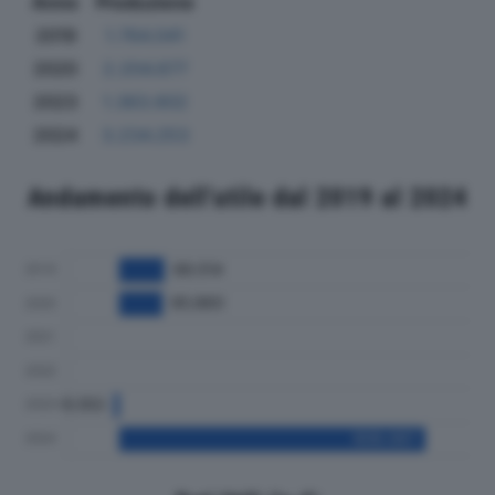
Anno
Produzione
2019
1.764.041
2020
2.204.677
2023
1.363.602
2024
3.234.253
Andamento dell'utile dal 2019 al 2024