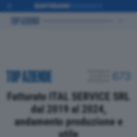
POSIZIONE IN
673
CLASSIFICA
PROVINCIALE
Fatturato ITAL SERVICE SRL
dal 2019 al 2024,
andamento produzione e
utile