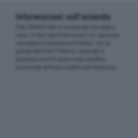
Informazioni sull’azienda
ITAL SERVICE SRL è un'azienda con sede a
Fano, in Via Caduti Del Lavoro 10, operante
nel settore Costruzione Di Edifici. Con la
partita IVA 01477750416, l'azienda si
posiziona al 673° posto nella classifica
provinciale di Pesaro-Urbino per fatturato.