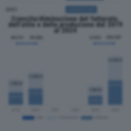
SOCI
ACQUISTA SOCI
Crescita/diminuzione del fatturato,
dell'utile e della produzione dal 2019
al 2024