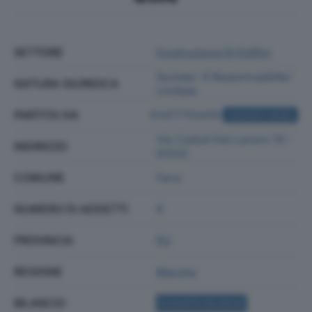
SETTORE
Costruzione Di Edifici
Societa' A Responsabilita'
NATURA GIURIDICA
Limitata
PARTITA IVA
01477750416
ACQUISTA VISURA
Via Caduti Del Lavoro 10 -
INDIRIZZO
61032
COMUNE
Fano
NUMERO DI ADDETTI
9
PROVINCIA
PU
REGIONE
Marche
BILANCIO
ACQUISTA BILANCIO