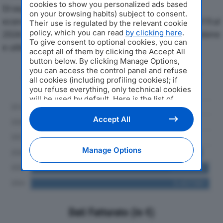
cookies to show you personalized ads based
Di seguito l'andamento dei principali indicatori
on your browsing habits) subject to consent.
economici di GASPARINI AUTOTRASPORTI SRLdal 2019 al
Their use is regulated by the relevant cookie
policy, which you can read
by clicking here
.
2024, con particolare attenzione a fatturato, produzione
To give consent to optional cookies, you can
e utile d'esercizio.
accept all of them by clicking the Accept All
button below. By clicking Manage Options,
you can access the control panel and refuse
Andamento del fatturato dal 2019
all cookies (including profiling cookies); if
al 2024
you refuse everything, only technical cookies
will be used by default. Here is the list of
providers
. Cookie consent will be stored and
applied also to the other websites of
Accept All
Editoriale Nazionale and their subdomains. By
expressing your choice on this site, you will
therefore not be asked again on other
Manage Options
Editoriale Nazionale websites that use the
same consent management platform (CMP).
You can still modify or withdraw your choice
at any time through the “Privacy Settings”
section.
Dati Fatturato (in €)