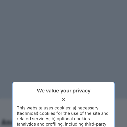
We value your privacy
This website uses cookies: a) necessary
(technical) cookies for the use of the site and
related services; b) optional cookies
Analisi Economica 2019-2024
(analytics and profiling, including third-party