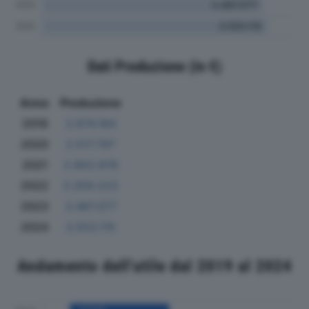
Dati Produzione (in €)
Anno
Produzione
2019
2.674.184
2020
2.517.797
2021
2.852.979
2022
3.359.223
2023
3.487.077
2024
3.553.115
Andamento dell'utile dal 2019 al 2024