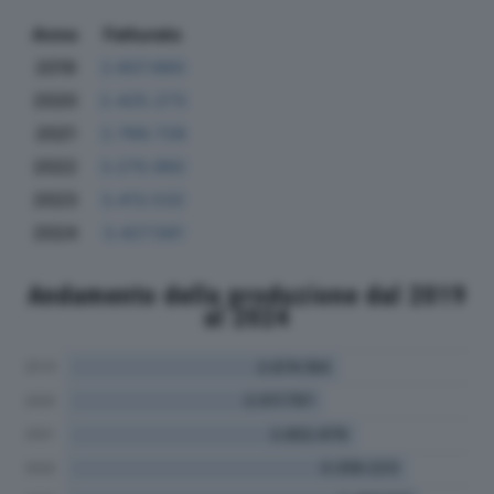
Anno
Fatturato
2019
2.607.660
2020
2.425.273
2021
2.769.728
2022
3.270.992
2023
3.413.532
2024
3.427.561
Andamento della produzione dal 2019
al 2024