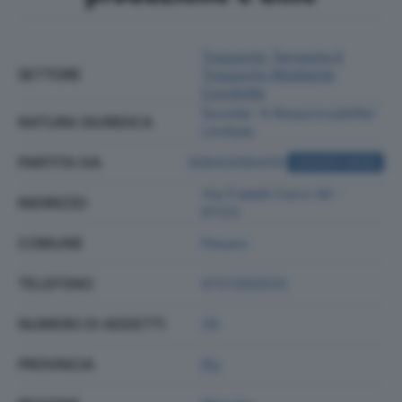
Trasporto Terrestre E
SETTORE
Trasporto Mediante
Condotte
Societa' A Responsabilita'
NATURA GIURIDICA
Limitata
PARTITA IVA
00843090416
ACQUISTA VISURA
Via Fratelli Cervi 44 -
INDIRIZZO
61122
COMUNE
Pesaro
TELEFONO
0721282633
NUMERO DI ADDETTI
26
PROVINCIA
PU