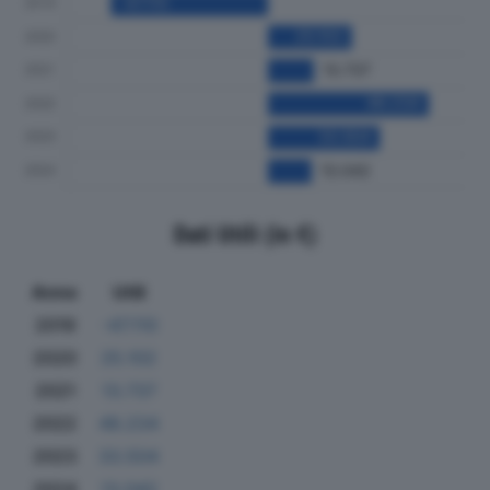
Dati Utili (in €)
Anno
Utili
2019
-47.110
2020
25.102
2021
13.737
2022
48.234
2023
33.504
2024
13.042