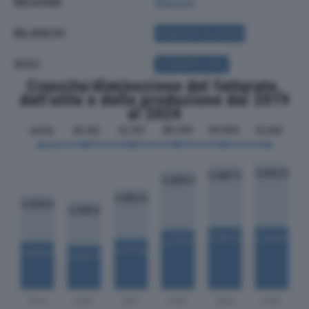
REGIONE
Marche
BILANCIO
ACQUISTA BILANCIO
SOCI
ACQUISTA SOCI
Crescita/diminuzione del fatturato,
dell'utile e della produzione dal 2019
al 2024