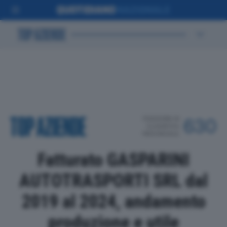
POSIZIONE IN
630
CLASSIFICA
PROVINCIALE
Fatturato GASPARINI
AUTOTRASPORTI SRL dal
2019 al 2024, andamento
produzione e utile