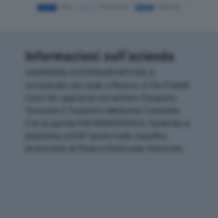
Informazioni sull’azienda
GASPARINI AUTOTRASPORTI SRL è
un'azienda con sede a Pesaro, in Via Fratelli
Cervi 44, operante nel settore Trasporto
Terrestre E Trasporto Mediante Condotte.
Con la partita IVA 00843090416, l'azienda si
posiziona al 630° posto nella classifica
provinciale di Pesaro-Urbino per fatturato.