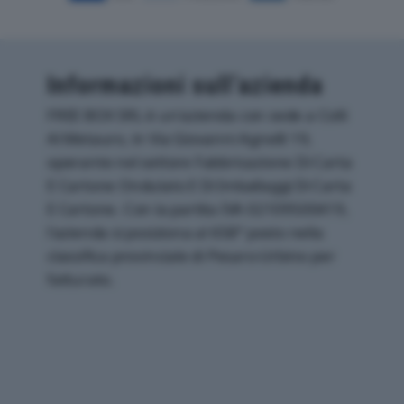
Informazioni sull’azienda
FREE BOX SRL è un'azienda con sede a Colli
Al Metauro, in Via Giovanni Agnelli 19,
operante nel settore Fabbricazione Di Carta
E Cartone Ondulato E Di Imballaggi Di Carta
E Cartone. Con la partita IVA 02109500419,
l'azienda si posiziona al 658° posto nella
classifica provinciale di Pesaro-Urbino per
fatturato.