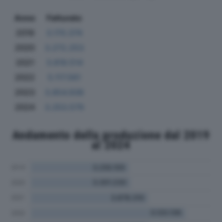
Anno
Fatturato
2019
3.170.374
2020
3.272.253
2021
3.819.514
2022
5.117.561
2023
3.854.938
2024
3.253.579
Andamento della produzione dal 2019
al 2024