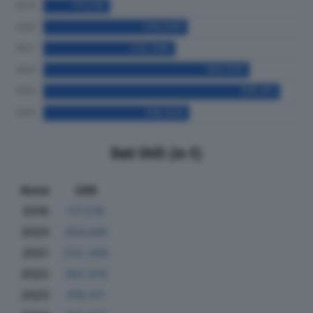
Dati Utili (in €)
Anno
Utili
2019
117.219
2020
254.045
2021
232.356
2022
362.610
2023
416.411