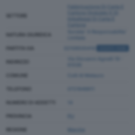
Fabbricazione Di Carta E
Cartone Ondulato E Di
SETTORE
Imballaggi Di Carta E
Cartone
Societa' A Responsabilita'
NATURA GIURIDICA
Limitata
PARTITA IVA
02109500419
ACQUISTA VISURA
Via Giovanni Agnelli 19 -
INDIRIZZO
61036
COMUNE
Colli Al Metauro
TELEFONO
0721849611
NUMERO DI ADDETTI
14
PROVINCIA
PU
REGIONE
Marche