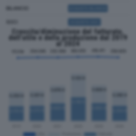
BILANCIO
ACQUISTA BILANCIO
SOCI
ACQUISTA SOCI
Crescita/diminuzione del fatturato,
dell'utile e della produzione dal 2019
al 2024