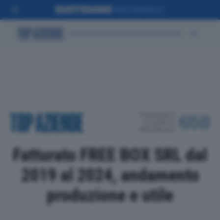
POSIZIONE IN
658
CLASSIFICA
PROVINCIALE
Fatturato FREE BOX SRL dal
2019 al 2024, andamento
produzione e utile