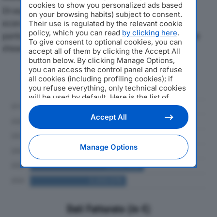
cookies to show you personalized ads based
Di seguito l'andamento dei principali indicatori
on your browsing habits) subject to consent.
economici di FREE BOX SRLdal 2019 al 2024, con
Their use is regulated by the relevant cookie
policy, which you can read
by clicking here
.
particolare attenzione a fatturato, produzione e utile
To give consent to optional cookies, you can
d'esercizio.
accept all of them by clicking the Accept All
button below. By clicking Manage Options,
you can access the control panel and refuse
Andamento del fatturato dal 2019
all cookies (including profiling cookies); if
al 2024
you refuse everything, only technical cookies
will be used by default. Here is the list of
providers
. Cookie consent will be stored and
applied also to the other websites of
Accept All
Editoriale Nazionale and their subdomains. By
expressing your choice on this site, you will
therefore not be asked again on other
Manage Options
Editoriale Nazionale websites that use the
same consent management platform (CMP).
You can still modify or withdraw your choice
at any time through the “Privacy Settings”
section.
Dati Fatturato (in €)