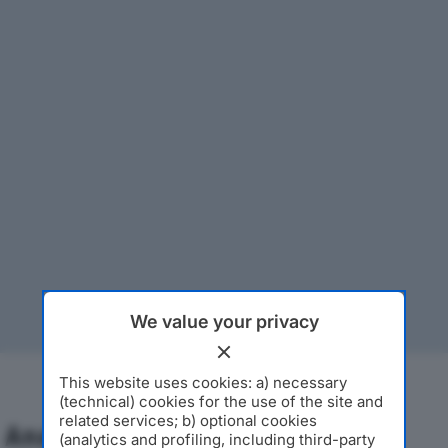
We value your privacy
This website uses cookies: a) necessary
(technical) cookies for the use of the site and
related services; b) optional cookies
Analisi Economica 2019-2024
(analytics and profiling, including third-party