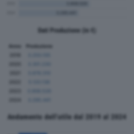
Dati Produzione (in €)
Anno
Produzione
2019
3.250.105
2020
3.301.230
2021
3.878.310
2022
5.120.136
2023
3.908.526
2024
3.295.441
Andamento dell'utile dal 2019 al 2024