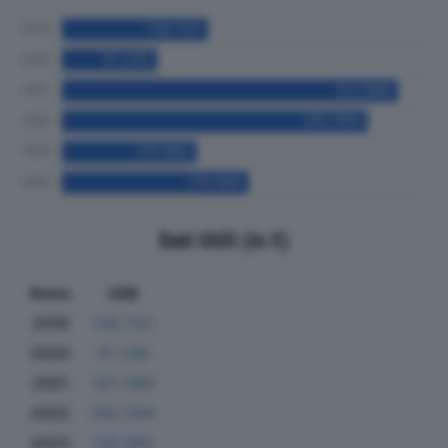
Dati Utili (in €)
Anno
Utili
2019
139.752
2020
91.236
2021
321.568
2022
292.594
2023
128.965