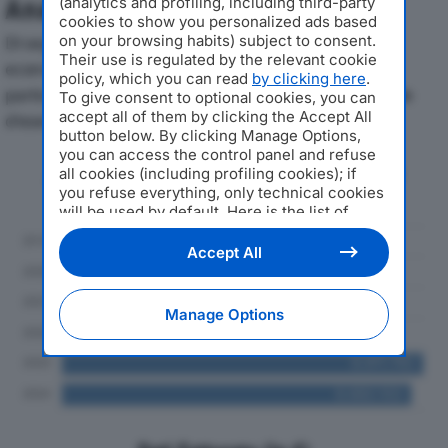
(analytics and profiling, including third-party
Analisi Economica 2019-2024
cookies to show you personalized ads based
on your browsing habits) subject to consent.
Di seguito l'andamento dei principali indicatori
Their use is regulated by the relevant cookie
economici di EUROBORD SRLdal 2019 al 2024, con
policy, which you can read
by clicking here
.
particolare attenzione a fatturato, produzione e utile
To give consent to optional cookies, you can
accept all of them by clicking the Accept All
d'esercizio.
button below. By clicking Manage Options,
you can access the control panel and refuse
Andamento del fatturato dal 2019
all cookies (including profiling cookies); if
al 2024
you refuse everything, only technical cookies
will be used by default. Here is the list of
providers
. Cookie consent will be stored and
applied also to the other websites of
Accept All
Editoriale Nazionale and their subdomains. By
expressing your choice on this site, you will
therefore not be asked again on other
Manage Options
Editoriale Nazionale websites that use the
same consent management platform (CMP).
You can still modify or withdraw your choice
at any time through the “Privacy Settings”
section.