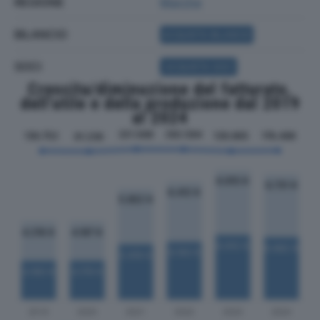
REGIONE
Marche
BILANCIO
ACQUISTA BILANCIO
SOCI
ACQUISTA SOCI
Crescita/diminuzione del fatturato,
dell'utile e della produzione dal 2019
al 2024