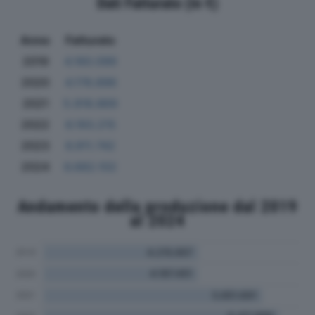
Dati Fatturato (in €)
Anno
Fatturato
2019
4.160.099
2020
4.178.896
2021
5.918.869
2022
6.193.215
2023
6.911.742
2024
6.682.102
Andamento della produzione dal 2019
al 2024