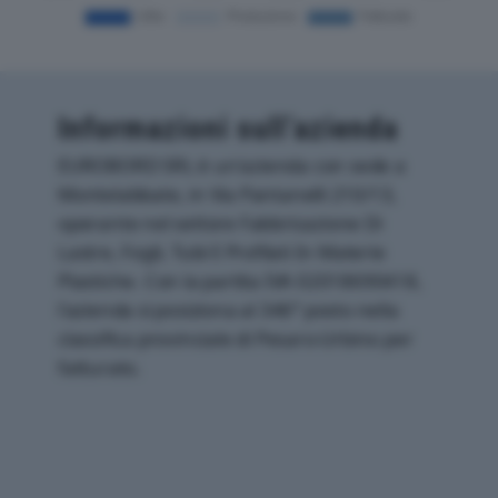
Informazioni sull’azienda
EUROBORD SRL è un'azienda con sede a
Montelabbate, in Via Pantanelli 210/13,
operante nel settore Fabbricazione Di
Lastre, Fogli, Tubi E Profilati In Materie
Plastiche. Con la partita IVA 02018690418,
l'azienda si posiziona al 346° posto nella
classifica provinciale di Pesaro-Urbino per
fatturato.