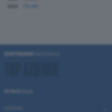
2024
178.498
QN Media S.p.A.
CATEGORIE