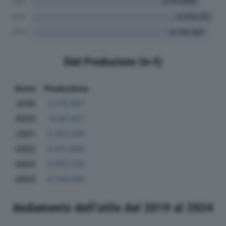
Dati Produzione (in €)
Anno
Produzione
2019
4.215.957
2020
4.197.451
2021
5.951.691
2022
6.411.889
2023
6.910.143
2024
6.730.987
Andamento dell'utile dal 2019 al 2024