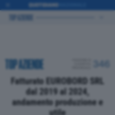
POSIZIONE IN
346
CLASSIFICA
PROVINCIALE
Fatturato EUROBORD SRL
dal 2019 al 2024,
andamento produzione e
utile