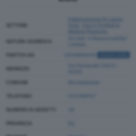
Fabbricazione Di Lastre,
SETTORE
Fogli, Tubi E Profilati In
Materie Plastiche
Societa' A Responsabilita'
NATURA GIURIDICA
Limitata
PARTITA IVA
02018690418
ACQUISTA VISURA
Via Pantanelli 210/13 -
INDIRIZZO
61025
COMUNE
Montelabbate
TELEFONO
0721498157
NUMERO DI ADDETTI
28
PROVINCIA
PU