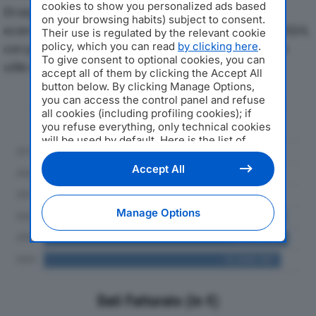
cookies to show you personalized ads based
Di seguito l'andamento dei principali indicatori
on your browsing habits) subject to consent.
economici di CONSORZIO TRANSITALIAdal 2019 al 2024,
Their use is regulated by the relevant cookie
policy, which you can read
by clicking here
.
con particolare attenzione a fatturato, produzione e
To give consent to optional cookies, you can
utile d'esercizio.
accept all of them by clicking the Accept All
button below. By clicking Manage Options,
you can access the control panel and refuse
Andamento del fatturato dal 2019
all cookies (including profiling cookies); if
al 2024
you refuse everything, only technical cookies
will be used by default. Here is the list of
providers
. Cookie consent will be stored and
applied also to the other websites of
Accept All
Editoriale Nazionale and their subdomains. By
expressing your choice on this site, you will
therefore not be asked again on other
Manage Options
Editoriale Nazionale websites that use the
same consent management platform (CMP).
You can still modify or withdraw your choice
at any time through the “Privacy Settings”
section.
Dati Fatturato (in €)