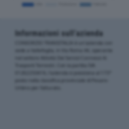
Informazioni sull’azienda
CONSORZIO TRANSITALIA è un'azienda con
sede a Vallefoglia, in Via Roma 44, operante
nel settore Attività Dei Servizi Connessi Ai
Trasporti Terrestri. Con la partita IVA
01262250416, l'azienda si posiziona al 173°
posto nella classifica provinciale di Pesaro-
Urbino per fatturato.