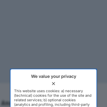
We value your privacy
This website uses cookies: a) necessary
(technical) cookies for the use of the site and
related services; b) optional cookies
Analisi Economica 2019-2024
(analytics and profiling, including third-party