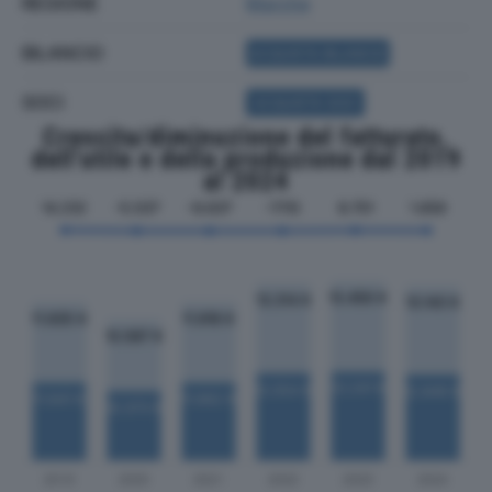
REGIONE
Marche
BILANCIO
ACQUISTA BILANCIO
SOCI
ACQUISTA SOCI
Crescita/diminuzione del fatturato,
dell'utile e della produzione dal 2019
al 2024