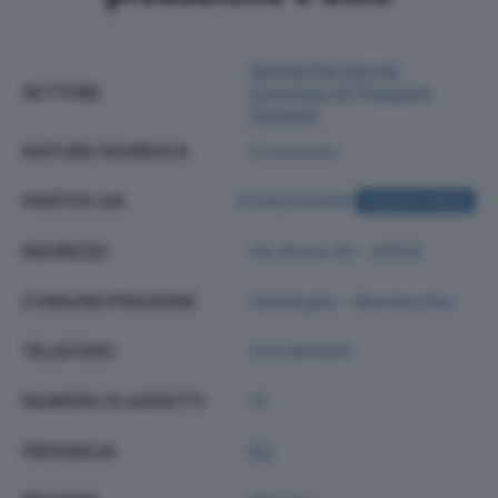
Attività Dei Servizi
SETTORE
Connessi Ai Trasporti
Terrestri
NATURA GIURIDICA
Consorzio
PARTITA IVA
01262250416
ACQUISTA VISURA
INDIRIZZO
Via Roma 44 - 61022
COMUNE/FRAZIONE
Vallefoglia - Montecchio
TELEFONO
0721491600
NUMERO DI ADDETTI
12
PROVINCIA
PU