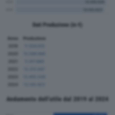
Dati Produzione (in €)
Anno
Produzione
2019
11.934.810
2020
10.586.966
2021
11.917.895
2022
13.313.947
2023
13.455.528
2024
13.143.423
Andamento dell'utile dal 2019 al 2024