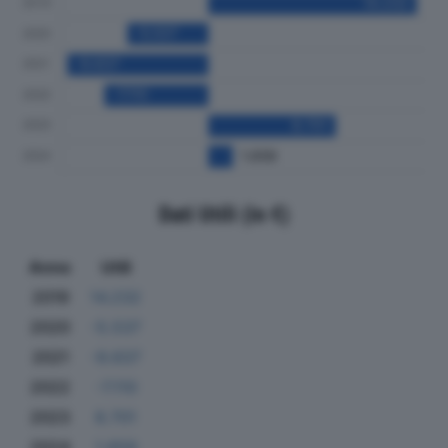
Dati Utili (in €)
Anno
Utili
2019
14.232
2020
-5.537
2021
-9.637
2022
-7.110
2023
8.701
2024
1.659