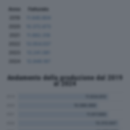
Anno
Fatturato
2019
11.640.804
2020
10.372.673
2021
11.662.318
2022
13.054.037
2023
13.241.081
2024
12.849.187
Andamento della produzione dal 2019
al 2024