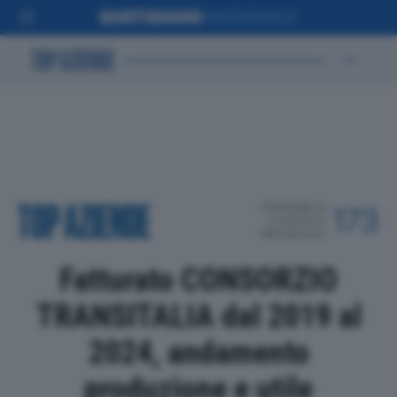
POSIZIONE IN
173
CLASSIFICA
PROVINCIALE
Fatturato CONSORZIO
TRANSITALIA dal 2019 al
2024, andamento
produzione e utile