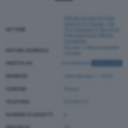
Attività Dei Servizi Delle
Agenzie Di Viaggio, Dei
SETTORE
Tour Operator E Servizi Di
Prenotazione E Attività
Connesse
Societa' A Responsabilita'
NATURA GIURIDICA
Limitata
PARTITA IVA
01136550413
ACQUISTA VISURA
INDIRIZZO
Viale Marsala 7 - 61121
COMUNE
Pesaro
TELEFONO
072165770
NUMERO DI ADDETTI
6
PROVINCIA
PU