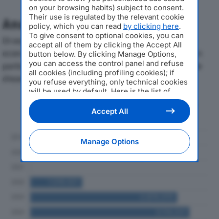
on your browsing habits) subject to consent.
Their use is regulated by the relevant cookie
Analisi Economica 2019-2024
policy, which you can read
by clicking here
.
To give consent to optional cookies, you can
Di seguito l'andamento dei principali indicatori
accept all of them by clicking the Accept All
economici di BLUE’N GREEN SRLdal 2019 al 2024, con
button below. By clicking Manage Options,
you can access the control panel and refuse
particolare attenzione a fatturato, produzione e utile
all cookies (including profiling cookies); if
d'esercizio.
you refuse everything, only technical cookies
will be used by default. Here is the list of
providers
. Cookie consent will be stored and
Andamento del fatturato dal 2019
applied also to the other websites of
Accept All
al 2024
Editoriale Nazionale and their subdomains. By
expressing your choice on this site, you will
therefore not be asked again on other
Manage Options
Editoriale Nazionale websites that use the
same consent management platform (CMP).
You can still modify or withdraw your choice
at any time through the “Privacy Settings”
section.