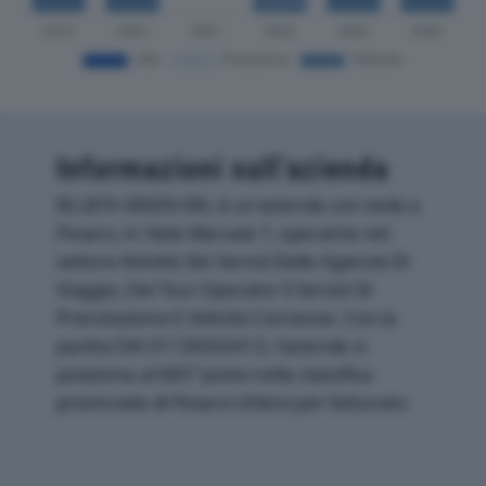
Informazioni sull’azienda
BLUE’N GREEN SRL è un'azienda con sede a
Pesaro, in Viale Marsala 7, operante nel
settore Attività Dei Servizi Delle Agenzie Di
Viaggio, Dei Tour Operator E Servizi Di
Prenotazione E Attività Connesse. Con la
partita IVA 01136550413, l'azienda si
posiziona al 685° posto nella classifica
provinciale di Pesaro-Urbino per fatturato.