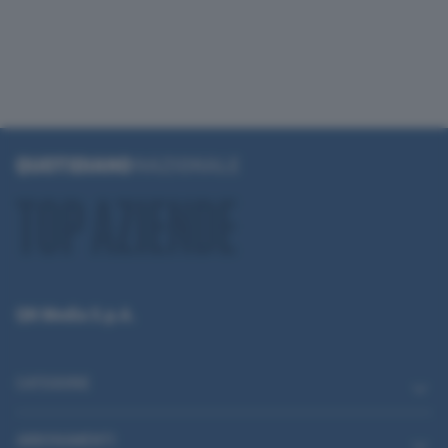
QN Media S.p.A.
CATEGORIE
ABBONAMENTI