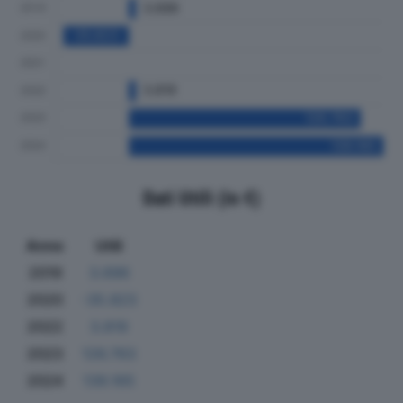
Dati Utili (in €)
Anno
Utili
2019
3.696
2020
-35.823
2022
3.819
2023
126.763
2024
139.165