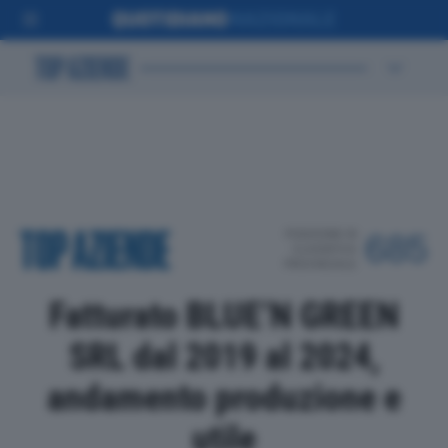
POSIZIONE IN
685
CLASSIFICA
PROVINCIALE
Fatturato BLUE’N GREEN
SRL dal 2019 al 2024,
andamento produzione e
utile