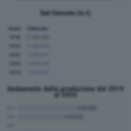
Dati Fatturato (in €)
Anno
Fatturato
2019
2.596.468
2020
2.169.844
2022
1.016.521
2023
2.874.370
2024
3.114.221
Andamento della produzione dal 2019
al 2024