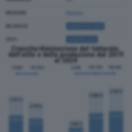
REGIONE
Marche
BILANCIO
ACQUISTA BILANCIO
SOCI
ACQUISTA SOCI
Crescita/diminuzione del fatturato,
dell'utile e della produzione dal 2019
al 2024