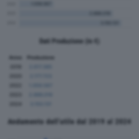
Dati Produzione (in €)
Anno
Produzione
2019
2.617.385
2020
2.177.723
2022
1.059.567
2023
2.886.019
2024
3.150.131
Andamento dell'utile dal 2019 al 2024