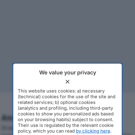
We value your privacy
This website uses cookies: a) necessary
(technical) cookies for the use of the site and
related services; b) optional cookies
(analytics and profiling, including third-party
cookies to show you personalized ads based
Analisi Economica 2019-2024
on your browsing habits) subject to consent.
Their use is regulated by the relevant cookie
Di seguito l'andamento dei principali indicatori
policy, which you can read
by clicking here
.