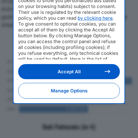
Di seguito l'andamento dei principali indicatori
cookies to show you personalized ads based
on your browsing habits) subject to consent.
economici di VEMATEX SRLdal 2019 al 2024, con
Their use is regulated by the relevant cookie
particolare attenzione a fatturato, produzione e utile
policy, which you can read
by clicking here
.
To give consent to optional cookies, you can
d'esercizio.
accept all of them by clicking the Accept All
button below. By clicking Manage Options,
Andamento del fatturato dal 2019
you can access the control panel and refuse
al 2024
all cookies (including profiling cookies); if
you refuse everything, only technical cookies
will be used by default. Here is the list of
providers
. Cookie consent will be stored and
applied also to the other websites of
Accept All
Editoriale Nazionale and their subdomains. By
expressing your choice on this site, you will
therefore not be asked again on other
Manage Options
Editoriale Nazionale websites that use the
same consent management platform (CMP).
You can still modify or withdraw your choice
at any time through the “Privacy Settings”
section.
Dati Fatturato (in €)