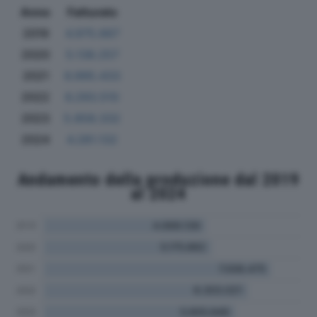
Anno
Fatturato
2019
4.975.667
2020
5.138.257
2021
6.995.433
2022
6.293.510
2023
5.858.332
2024
4.281.132
Andamento della produzione dal 2019
al 2024