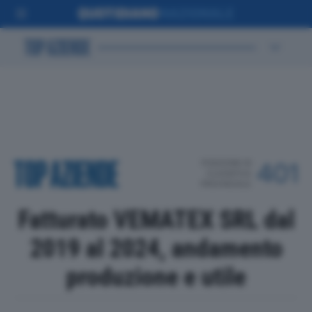
POSIZIONE IN
401
CLASSIFICA
PROVINCIALE
Fatturato VEMATEX SRL dal
2019 al 2024, andamento
produzione e utile