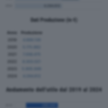
Dati Produzione (in €)
Anno
Produzione
2019
4.999.139
2020
5.175.882
2021
7.006.475
2022
6.303.021
2023
5.905.949
2024
4.294.612
Andamento dell'utile dal 2019 al 2024