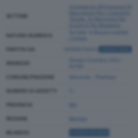
Commercio All'ingrosso Di
Macchinari Per L'industria
SETTORE
Tessile, Di Macchine Per
Cucire E Per Maglieria
Societa' A Responsabilita'
NATURA GIURIDICA
Limitata
PARTITA IVA
00306570433
ACQUISTA VISURA
Strada Cluentina 43/a -
INDIRIZZO
62100
COMUNE/FRAZIONE
Macerata - Piediripa
NUMERO DI ADDETTI
11
PROVINCIA
MC
REGIONE
Marche
BILANCIO
ACQUISTA BILANCIO