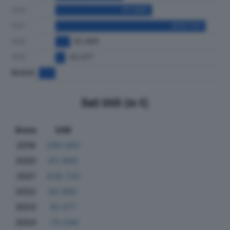
Dati Utili (in €)
Anno
Utili
2019
289.440
2020
411.890
2021
639.720
2022
62.660
2023
42.077
2024
-70.046