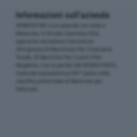
Informazioni sull’azienda
VEMATEX SRL è un'azienda con sede a
Macerata, in Strada Cluentina 43/a,
operante nel settore Commercio
All'ingrosso Di Macchinari Per L'industria
Tessile, Di Macchine Per Cucire E Per
Maglieria. Con la partita IVA 00306570433,
l'azienda si posiziona al 401° posto nella
classifica provinciale di Macerata per
fatturato.