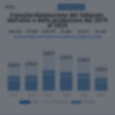
SOCI
ACQUISTA SOCI
Crescita/diminuzione del fatturato,
dell'utile e della produzione dal 2019
al 2024